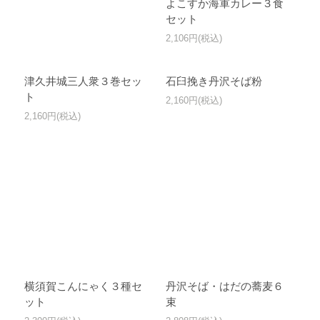
よこすか海軍カレー３食
セット
2,106円(税込)
津久井城三人衆３巻セッ
石臼挽き丹沢そば粉
ト
2,160円(税込)
2,160円(税込)
横須賀こんにゃく３種セ
丹沢そば・はだの蕎麦６
ット
束