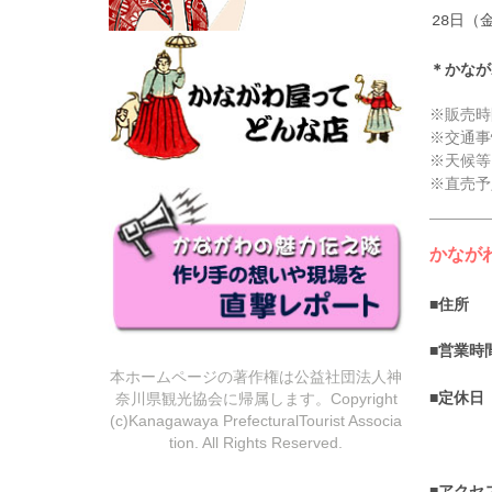
28日（
＊かなが
※販売時
※交通事
※天候等
※直売予
かなが
■
■営業
本ホームページの著作権は公益社団法人神
奈川県観光協会に帰属します。Copyright
■定
(c)Kanagawaya PrefecturalTourist Associa
tion. All Rights Reserved.
■アク