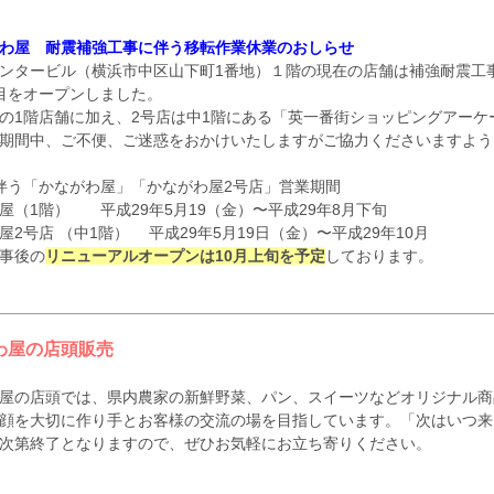
わ屋 耐震補強工事に伴う移転作業休業のおしらせ
ンタービル（横浜市中区山下町1番地）１階の現在の店舗は補強耐震工事に
目をオープンしました。
の1階店舗に加え、2号店は中1階にある「英一番街ショッピングアーケ
期間中、ご不便、ご迷惑をおかけいたしますがご協力くださいますよう
伴う「かながわ屋」「かながわ屋2号店」営業期間
屋（1階） 平成29年5月19（金）〜平成29年8月下旬
屋2号店 （中1階） 平成29年5月19日（金）〜平成29年10月
事後の
リニューアルオープンは10月上旬を予定
しております。
わ屋の店頭販売
屋の店頭では、県内農家の新鮮野菜、パン、スイーツなどオリジナル商
顔を大切に作り手とお客様の交流の場を目指しています。「次はいつ来
次第終了となりますので、ぜひお気軽にお立ち寄りください。