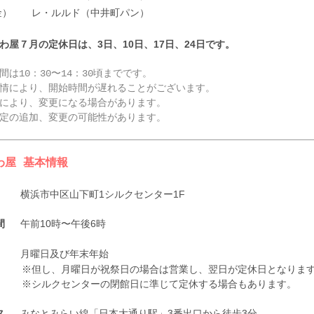
金）
レ・ルルド（中井町パン）
わ屋７月の定休日は、3日、10日、17日、24日です。
間は10：30〜14：30頃までです。
情により、開始時間が遅れることがございます。
により、変更になる場合があります。
定の追加、変更の可能性があります。
わ屋 基本情報
横浜市中区山下町1シルクセンター1F
住所
午前10時〜午後6時
時間
月曜日及び年末年始
休日
※但し、月曜日が祝祭日の場合は営業し、翌日が定休日となりま
※シルクセンターの閉館日に準じて定休する場合もあります。
みなとみらい線「日本大通り駅」3番出口から徒歩3分
セス