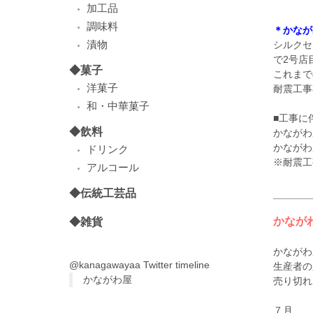
加工品
調味料
＊かなが
漬物
シルクセ
で2号店
◆菓子
これまで
洋菓子
耐震工事
和・中華菓子
■工事に
◆飲料
かながわ
かながわ
ドリンク
※耐震工
アルコール
◆伝統工芸品
◆雑貨
かなが
かながわ
@kanagawayaa Twitter timeline
生産者の
かながわ屋
売り切れ
７月