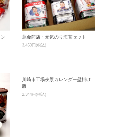
タン
蔦金商店・元気のり海苔セット
3,450円(税込)
川崎市工場夜景カレンダー壁掛け
版
2,344円(税込)