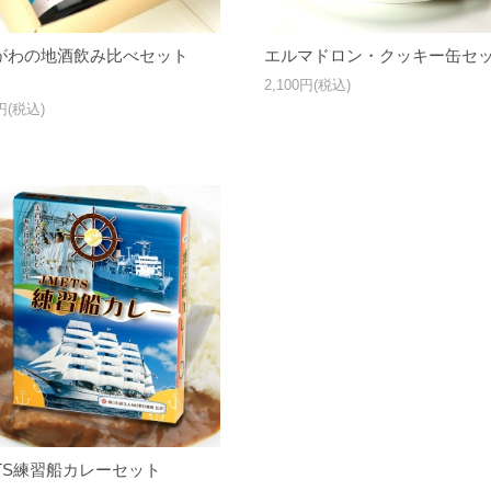
がわの地酒飲み比べセット
エルマドロン・クッキー缶セ
】
2,100円(税込)
0円(税込)
ETS練習船カレーセット