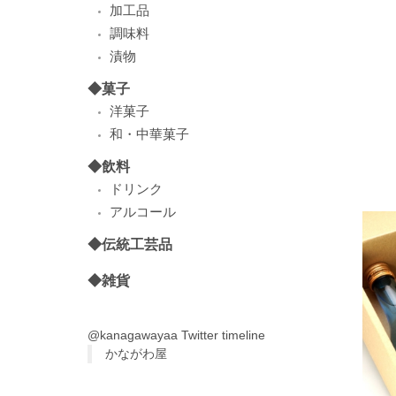
加工品
調味料
漬物
◆菓子
洋菓子
和・中華菓子
◆飲料
ドリンク
アルコール
◆伝統工芸品
◆雑貨
@kanagawayaa Twitter timeline
かながわ屋