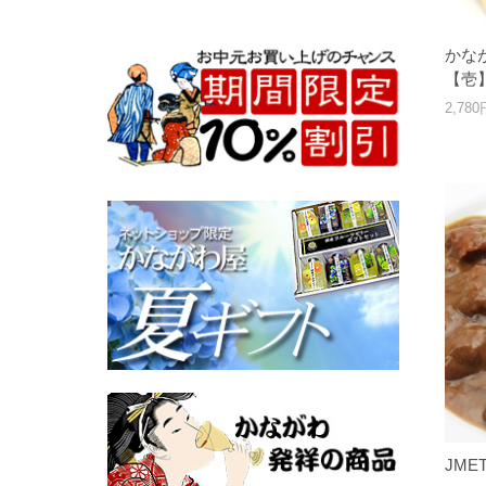
かな
【壱
2,78
JM