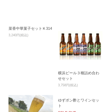
菜香中華菓子セットＫ314
3,240円(税込)
横浜ビール３種詰め合わ
せセット
3,758円(税込)
ゆずポン酢とワインセッ
ト