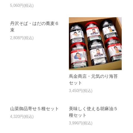
5,060円(税込)
丹沢そば・はだの蕎麦６
束
2,808円(税込)
蔦金商店・元気のり海苔
セット
3,450円(税込)
山菜御品寄せ５種セット
美味しく使える胡麻油５
種セット
4,320円(税込)
3,996円(税込)