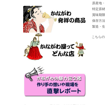
原産地
特定原
賞味期
保存方
製造・
こちらの