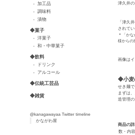
津久井の
加工品
調味料
漬物
「津久井
されてい
◆菓子
＊
「かな
洋菓子
様からの
和・中華菓子
◆飲料
画像はイ
ドリンク
アルコール
◆小麦
◆伝統工芸品
せき麺で
まずは、
◆雑貨
造管理の
@kanagawayaa Twitter timeline
かながわ屋
商品の詳
数・内