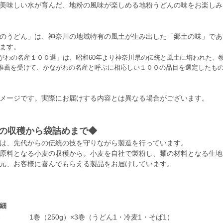
美味しい水が育んだ、地粉の風味が楽しめる地粉うどんの味をお楽しみ
のうどん」は、神奈川の地域特有の風土が生み出した「郷土の味」であ
ます。
がわの名産１００選」は、昭和60年より神奈川県の伝統と風土に培われた、
推薦を受けて、かながわの名産と呼ぶに相応しい１００の品目を選定したも
メージです。実際にお届けする内容とは異なる場合がございます。
の収穫から袋詰めまで◆
は、先代からの伝統の技を守りながら製造を行っています。
原料となる小麦の収穫から。小麦を自社で製粉し、麺の材料となる生地
元、お客様に喜んでもらえる製品をお届けしています。
細
容
1巻（250g）×3巻（うどん1・冷麦1・そば1）