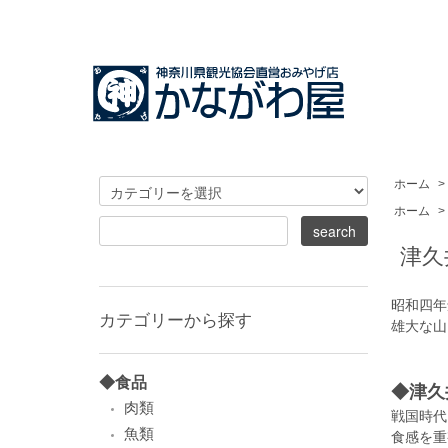
ホーム
>
ホーム
>
津久
昭和四年
カテゴリーから探す
雄大な山
◆食品
◆津久
肉類
戦国時代
魚類
食感を重