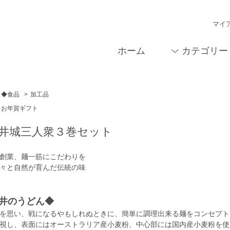
マイ
ホーム
カテゴリー
◆食品
>
加工品
お年賀ギフト
井城三人衆３巻セット
創業、麺一筋にこだわりを
々と自然が育んだ伝統の味
井のうどん◆
を思い、戦になるやもしれぬときに、簡単に調理出来る麺をコンセプト
視し、表面にはオーストラリア産小麦粉、中心部には国内産小麦粉を使