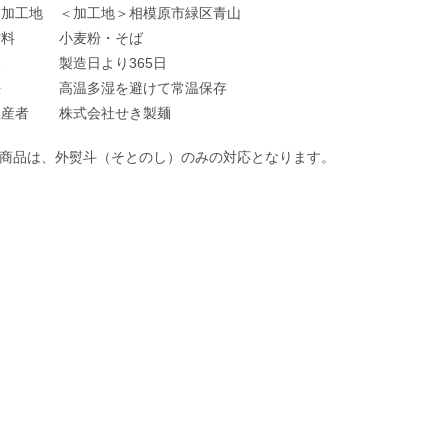
・加工地
＜加工地＞相模原市緑区青山
材料
小麦粉・そば
限
製造日より365日
法
高温多湿を避けて常温保存
生産者
株式会社せき製麺
商品は、外熨斗（そとのし）のみの対応となります。