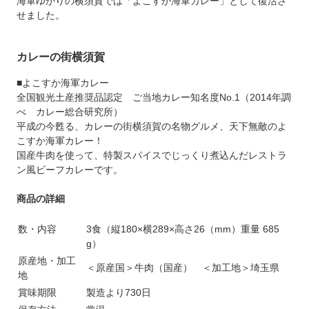
海軍ゆかりの横須賀では「よこすか海軍カレー」として復活さ
せました。
カレーの街横須賀
■よこすか海軍カレー
全国観光土産推奨品認定 ご当地カレー知名度No.1（2014年調
べ カレー総合研究所）
平成の今甦る、カレーの街横須賀の名物グルメ、天下無敵のよ
こすか海軍カレー！
国産牛肉を使って、特製スパイスでじっくり煮込んだレストラ
ン風ビーフカレーです。
商品の詳細
数・内容
3食（縦180×横289×高さ26（mm）重量 685
g）
原産地・加工
＜原産国＞牛肉（国産） ＜加工地＞埼玉県
地
賞味期限
製造より730日