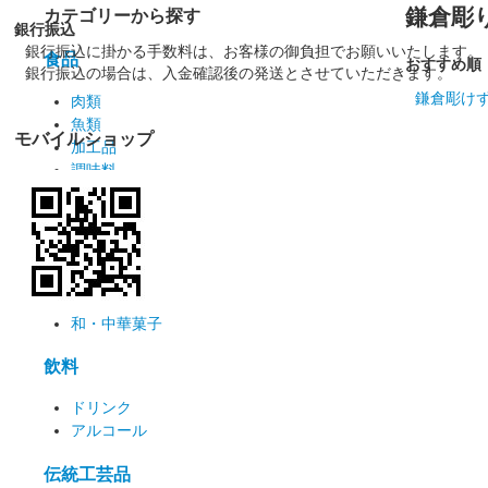
鎌倉彫
カテゴリーから探す
銀行振込
銀行振込に掛かる手数料は、お客様の御負担でお願いいたします。
食品
おすすめ順
銀行振込の場合は、入金確認後の発送とさせていただきます。
鎌倉彫け
肉類
魚類
モバイルショップ
加工品
調味料
漬物
麺類
お菓子
洋菓子
和・中華菓子
飲料
ドリンク
アルコール
伝統工芸品