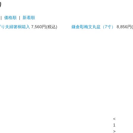
り
|
価格順
|
新着順
ずり夫婦箸桐箱入
7,560円(税込)
鎌倉彫梅文丸盆（7寸）
8,856円
<
1
>