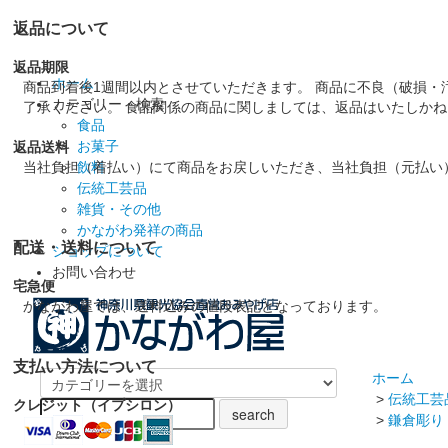
返品について
返品期限
ホーム
商品到着後1週間以内とさせていただきます。 商品に不良（破損・
カテゴリー・検索
了承ください。 食品関係の商品に関しましては、返品はいたしか
食品
お菓子
返品送料
当社負担（着払い）にて商品をお戻しいただき、当社負担（元払い
飲料
伝統工芸品
雑貨・その他
かながわ発祥の商品
配送・送料について
ショップについて
お問い合わせ
宅急便
かながわ屋では、送料込みの値段表記となっております。
支払い方法について
ホーム
>
伝統工芸
クレジット（イプシロン）
>
鎌倉彫り