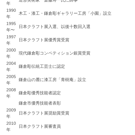
年
1990
木工・漆工・鎌倉彫ギャラリー工房「小園」設立
年
1995
日本クラフト展入選、以後十数回入選
年〜
1997
日本クラフト展優秀賞受賞
年
2000
現代鎌倉彫コンペティション銀賞受賞
年
2004
鎌倉彫伝統工芸士に認定
年
2005
鎌倉山の麓に漆工房「青樹庵」設立
年
2008
鎌倉彫優秀技能者認定
年
鎌倉市優秀技能者表彰
2009
日本クラフト展奨励賞受賞
年
2010
日本クラフト展審査員
年