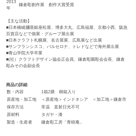
2013
鎌倉彫創作展 創作大賞受賞
年
【主な活動】
■日本橋眦膕亜銀座松屋、博多大丸、広島福屋、京都小西、阪急
百貨店などで個展・グループ展出展
■日本クラフト札幌展、名古屋展、広島展など出展
■サンフランシスコ、バルセロナ、トレドなどで海外展出展
■青山学院大学卒業
■(社）クラフトデザイン協会正会員、鎌倉彫園彫会会長、鎌倉
彫みその会副会長
商品の詳細
数・内容
1箱2膳 桐箱入り
原産地・加工地
＜原産地＞インドネシア ＜加工地＞鎌倉市
保存方法
常温 直射日光不可
原材料
タガヤ・漆
製造・生産者
鎌倉彫工房「青樹庵」