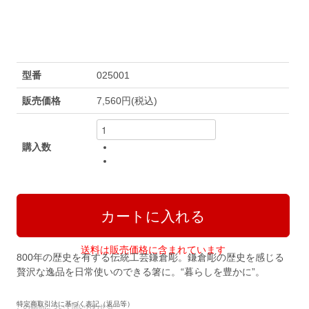
型番
025001
販売価格
7,560円(税込)
購入数
送料は販売価格に含まれています
800年の歴史を有する伝統工芸鎌倉彫。鎌倉彫の歴史を感じる
贅沢な逸品を日常使いのできる箸に。“暮らしを豊かに”。
特定商取引法に基づく表記（返品等）
この商品について問い合わせる