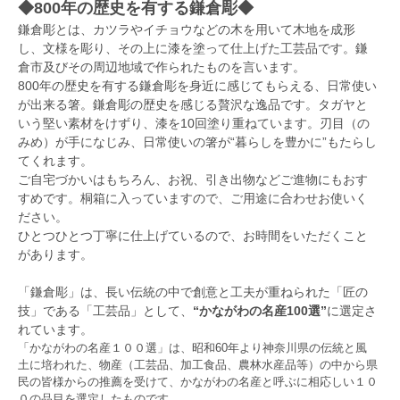
◆800年の歴史を有する鎌倉彫◆
鎌倉彫とは、カツラやイチョウなどの木を用いて木地を成形
し、文様を彫り、その上に漆を塗って仕上げた工芸品です。鎌
倉市及びその周辺地域で作られたものを言います。
800年の歴史を有する鎌倉彫を身近に感じてもらえる、日常使い
が出来る箸。鎌倉彫の歴史を感じる贅沢な逸品です。タガヤと
いう堅い素材をけずり、漆を10回塗り重ねています。刃目（の
みめ）が手になじみ、日常使いの箸が“暮らしを豊かに”もたらし
てくれます。
ご自宅づかいはもちろん、お祝、引き出物などご進物にもおす
すめです。桐箱に入っていますので、ご用途に合わせお使いく
ださい。
ひとつひとつ丁寧に仕上げているので、お時間をいただくこと
があります。
「鎌倉彫」は、長い伝統の中で創意と工夫が重ねられた「匠の
技」である「工芸品」として、
“かながわの名産100選”
に選定さ
れています。
「かながわの名産１００選」は、昭和60年より神奈川県の伝統と風
土に培われた、物産（工芸品、加工食品、農林水産品等）の中から県
民の皆様からの推薦を受けて、かながわの名産と呼ぶに相応しい１０
０の品目を選定したものです。