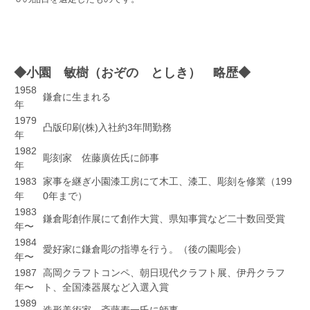
◆小園 敏樹（おぞの としき） 略歴◆
1958
鎌倉に生まれる
年
1979
凸版印刷(株)入社約3年間勤務
年
1982
彫刻家 佐藤廣佐氏に師事
年
1983
家事を継ぎ小園漆工房にて木工、漆工、彫刻を修業（199
年
0年まで）
1983
鎌倉彫創作展にて創作大賞、県知事賞など二十数回受賞
年〜
1984
愛好家に鎌倉彫の指導を行う。（後の園彫会）
年〜
1987
高岡クラフトコンペ、朝日現代クラフト展、伊丹クラフ
年〜
ト、全国漆器展など入選入賞
1989
造形美術家 斎藤寿一氏に師事