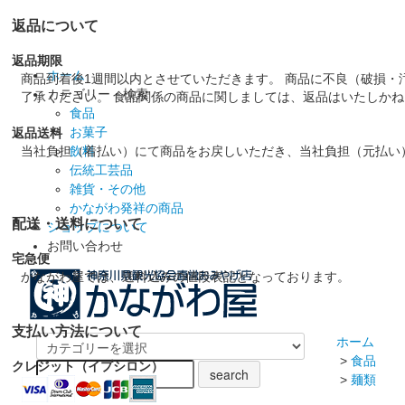
返品について
返品期限
ホーム
商品到着後1週間以内とさせていただきます。 商品に不良（破損・
カテゴリー・検索
了承ください。 食品関係の商品に関しましては、返品はいたしか
食品
お菓子
返品送料
当社負担（着払い）にて商品をお戻しいただき、当社負担（元払い
飲料
伝統工芸品
雑貨・その他
かながわ発祥の商品
配送・送料について
ショップについて
お問い合わせ
宅急便
かながわ屋では、送料込みの値段表記となっております。
支払い方法について
ホーム
>
食品
クレジット（イプシロン）
>
麺類