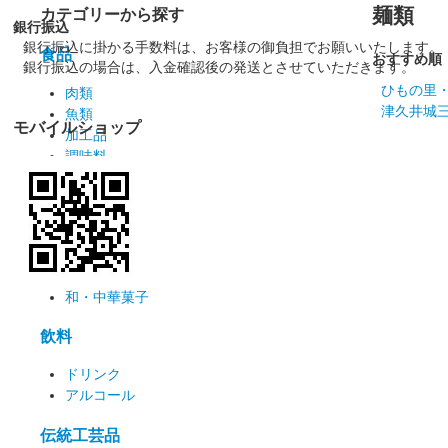
麺類
カテゴリーから探す
銀行振込
銀行振込に掛かる手数料は、お客様の御負担でお願いいたします。
食品
おすすめ順
銀行振込の場合は、入金確認後の発送とさせていただきます。
ひもの里
肉類
津久井城
魚類
モバイルショップ
加工品
調味料
漬物
麺類
お菓子
洋菓子
和・中華菓子
飲料
ドリンク
アルコール
伝統工芸品