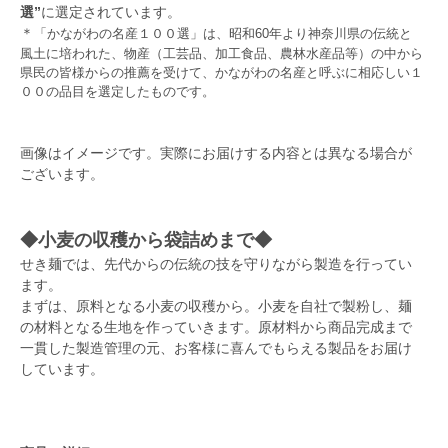
選”
に選定されています。
＊
「かながわの名産１００選」は、昭和60年より神奈川県の伝統と
風土に培われた、物産（工芸品、加工食品、農林水産品等）の中から
県民の皆様からの推薦を受けて、かながわの名産と呼ぶに相応しい１
００の品目を選定したものです。
画像はイメージです。実際にお届けする内容とは異なる場合が
ございます。
◆小麦の収穫から袋詰めまで◆
せき麺では、先代からの伝統の技を守りながら製造を行ってい
ます。
まずは、原料となる小麦の収穫から。小麦を自社で製粉し、麺
の材料となる生地を作っていきます。原材料から商品完成まで
一貫した製造管理の元、お客様に喜んでもらえる製品をお届け
しています。