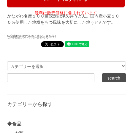
送料は販売価格に含まれています
かながわ名産１００選認定の津久井うどん。国内産小麦１０
０％使用した地粉をもつ風味を大切にした地うどんです。
特定商取引法に基づく表記（返品等）
この商品について問い合わせる
カテゴリーから探す
◆食品