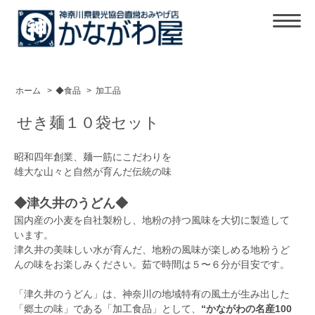
ホーム
>
◆食品
>
加工品
せき麺１０袋セット
昭和四年創業、麺一筋にこだわりを
雄大な山々と自然が育んだ伝統の味
◆津久井のうどん◆
国内産の小麦を自社製粉し、地粉の持つ風味を大切に製造して
います。
津久井の美味しい水が育んだ、地粉の風味が楽しめる地粉うど
んの味をお楽しみください。茹で時間は５〜６分が目安です。
「津久井のうどん」は、神奈川の地域特有の風土が生み出した
「郷土の味」である「加工食品」として、
“かながわの名産100