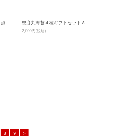
３点
忠彦丸海苔４種ギフトセットＡ
2,000円(税込)
8
9
>