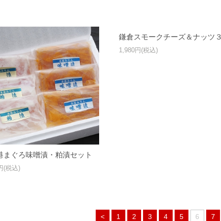
鎌倉スモークチーズ＆ナッツ
1,980円(税込)
港まぐろ味噌漬・粕漬セット
0円(税込)
<
1
2
3
4
5
6
7