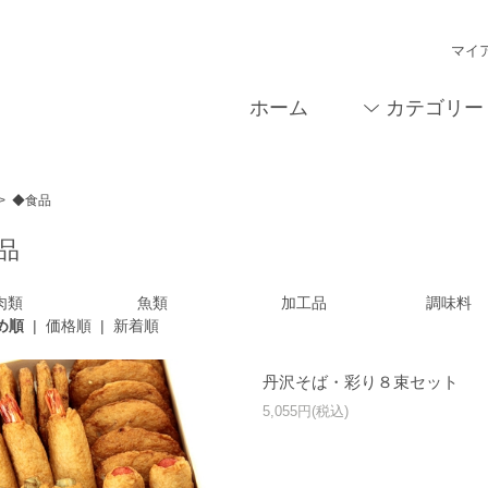
マイ
ホーム
カテゴリー
>
◆食品
品
肉類
魚類
加工品
調味料
め順
|
価格順
|
新着順
丹沢そば・彩り８束セット
5,055円(税込)