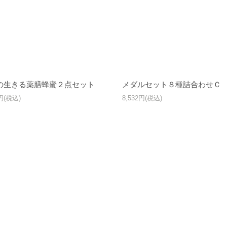
の生きる薬膳蜂蜜２点セット
メダルセット８種詰合わせＣ
0円(税込)
8,532円(税込)