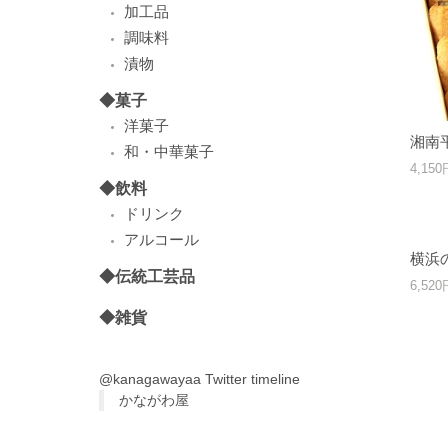
加工品
調味料
漬物
◆菓子
洋菓子
湘南平
和・中華菓子
4,15
◆飲料
ドリンク
アルコール
横浜
◆伝統工芸品
6,52
◆雑貨
@kanagawayaa Twitter timeline
かながわ屋