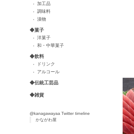
加工品
調味料
漬物
◆菓子
洋菓子
和・中華菓子
◆飲料
ドリンク
アルコール
◆伝統工芸品
◆雑貨
@kanagawayaa Twitter timeline
かながわ屋