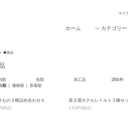
マイ
ホーム
カテゴリー
>
◆食品
品
肉類
魚類
加工品
調味料
め順
|
価格順
|
新着順
ひもの３種詰め合わせＡ
富士屋ホテルレトルト３種セ
8円(税込)
5,614円(税込)