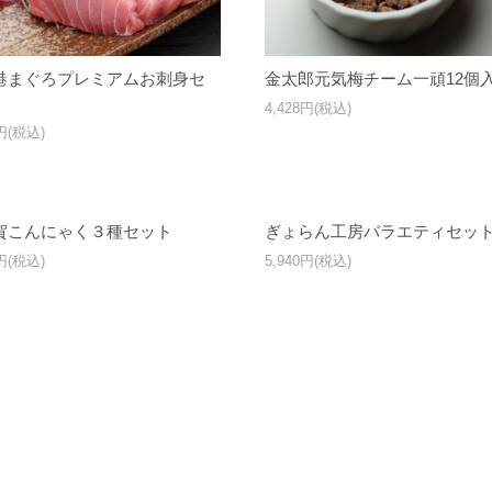
港まぐろプレミアムお刺身セ
金太郎元気梅チーム一頑12個
4,428円(税込)
1円(税込)
賀こんにゃく３種セット
ぎょらん工房バラエティセッ
0円(税込)
5,940円(税込)