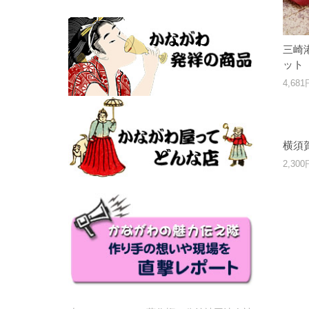
三崎
ット
4,68
横須
2,30