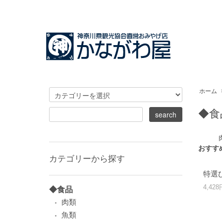
ホーム
◆食
おすす
カテゴリーから探す
特選
4,42
◆食品
肉類
魚類