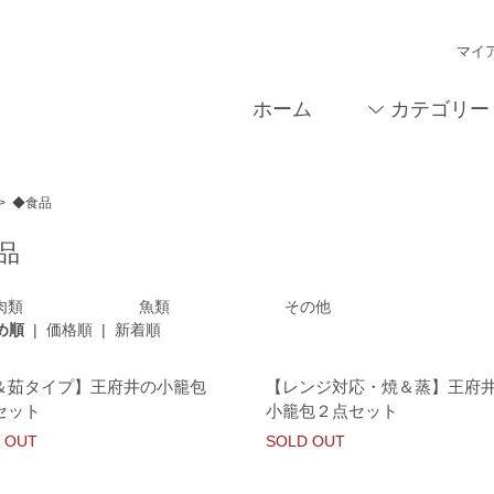
マイ
ホーム
カテゴリー
>
◆食品
品
肉類
魚類
その他
め順
|
価格順
|
新着順
＆茹タイプ】王府井の小籠包
【レンジ対応・焼＆蒸】王府
セット
小籠包２点セット
 OUT
SOLD OUT