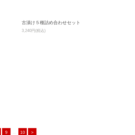
古漬け５種詰め合わせセット
3,240円(税込)
...
9
10
>