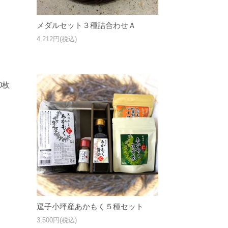
メダルセット３種詰合わせＡ
4,212円(税込)
0枚
逗子小坪産あかもく５種セット
3,500円(税込)