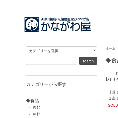
ホーム
◆食
おすす
カテゴリーから探す
【蒸
２点
◆食品
SOLD
肉類
魚類