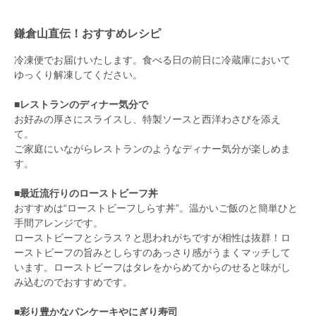
鎌倉山直伝！おすすめレシピ
冷凍便でお届けいたします。食べる日の前日に冷蔵庫において
ゆっくり解凍してください。
■レストランのディナー気分で
お好みの厚さにスライスし、特製ソースと西洋わさびを添え
て。
ご家庭にいながらレストランのようなディナー気分が楽しめま
す。
■最近流行りのローストビーフ丼
おすすめは“ローストビーフしらす丼”。温かいご飯のと簡単ひと
手間アレンジです。
ローストビーフとシラス？と思われがちですが相性は抜群！ロ
ーストビーフの旨みとしらすのあっさり感がうまくマッチして
います。ローストビーフはタレをからめてからのせると味がし
み込むのでおすすめです。
■彩り豊かなパンケーキやにぎり寿司