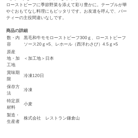
ローストビーフに季節野菜を添えて彩り豊かに。テーブルが華
やぐおもてなし料理にもピッタリです。お友達を呼んで、パー
ティーの主役間違いなしです。
商品の詳細
数・内
黒毛和牛モモローストビーフ300ｇ、ローストビーフ
容
ソース20ｇ×5、レホール（西洋わさび）4.5ｇ×5
原産
地・加
＜加工地＞日本
工地
賞味期
冷凍120日
限
保存方
冷凍
法
特定原
小麦
材料
製造・
株式会社 レストラン鎌倉山
生産者