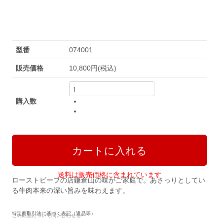
型番
074001
販売価格
10,800円(税込)
購入数
送料は販売価格に含まれています
ローストビーフの店鎌倉山の味がご家庭で。あさっりとしてい
る牛肉本来の深い旨みを味わえます。
特定商取引法に基づく表記（返品等）
この商品について問い合わせる