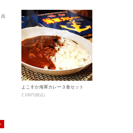
３点
よこすか海軍カレー３食セット
2,106円(税込)
>