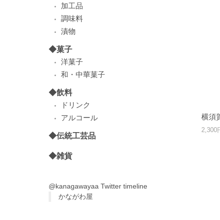
加工品
調味料
漬物
◆菓子
洋菓子
和・中華菓子
◆飲料
ドリンク
横須
アルコール
2,30
◆伝統工芸品
◆雑貨
@kanagawayaa Twitter timeline
かながわ屋