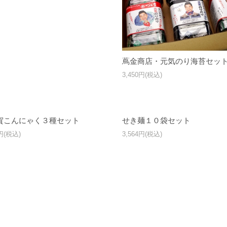
蔦金商店・元気のり海苔セッ
3,450円(税込)
賀こんにゃく３種セット
せき麺１０袋セット
0円(税込)
3,564円(税込)