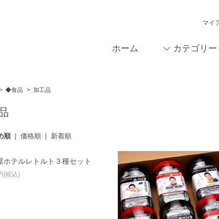
マイ
ホーム
カテゴリー
>
◆食品
>
加工品
品
め順
|
価格順
|
新着順
屋ホテルレトルト３種セット
4円(税込)