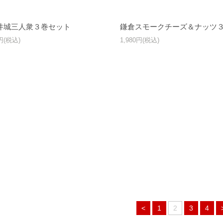
井城三人衆３巻セット
鎌倉スモークチーズ＆ナッツ
0円(税込)
1,980円(税込)
<
1
2
3
4