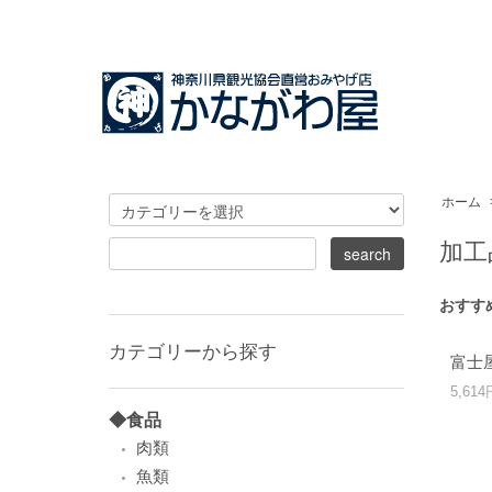
ホーム
加工
おすす
カテゴリーから探す
富士
5,61
◆食品
肉類
魚類