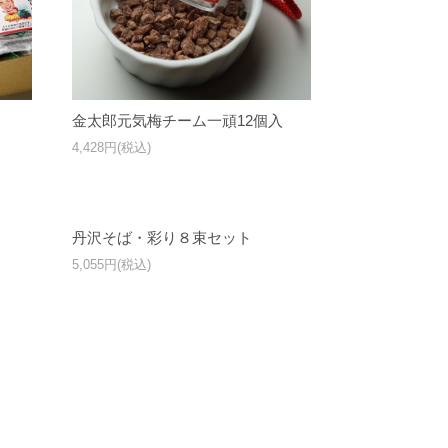
ト
金太郎元気梅チーム一頑12個入
4,428円(税込)
丹沢そば・彩り８束セット
5,055円(税込)