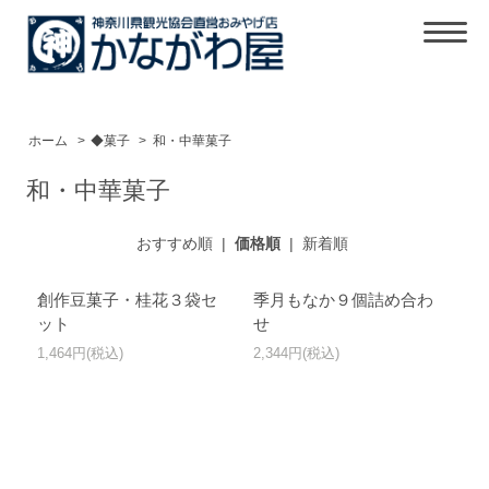
ホーム
>
◆菓子
>
和・中華菓子
和・中華菓子
おすすめ順
|
価格順
|
新着順
創作豆菓子・桂花３袋セ
季月もなか９個詰め合わ
ット
せ
1,464円(税込)
2,344円(税込)