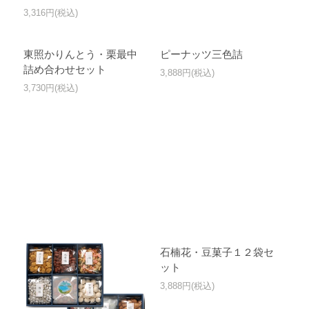
3,316円(税込)
東照かりんとう・栗最中
ピーナッツ三色詰
詰め合わせセット
3,888円(税込)
3,730円(税込)
石楠花・豆菓子１２袋セ
ット
3,888円(税込)