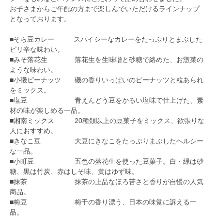
お子さまからご年配の方まで楽しんでいただけるラインナップ
となっております。
■そら豆カレー スパイシーなカレーをたっぷりとまぶした
ピリ辛な味わい。
■みそ落花生 落花生を生味噌と砂糖で絡めた、お惣菜の
ような味わい。
■小磯ピーナッツ 磯の香りいっぱいのピーナッツと粒あられ
をミックス。
■塩豆 青えんどう豆をかるい塩味で仕上げた、素
材の味が楽しめる一品。
■湘南ミックス 20種類以上の豆菓子をミックス、欲張りな
人におすすめ。
■きなこ豆 大豆にきなこをたっぷりまぶしたヘルシー
な一品。
■小町豆 五色の落花生を使った豆菓子。白・緑は砂
糖、黒は竹炭、赤はしそ味、黄はゆず味。
■抹茶 抹茶の上品なほろ苦さと香りが自慢の人気
商品。
■梅豆 梅干の香り漂う、日本の味覚に訴える一
品。