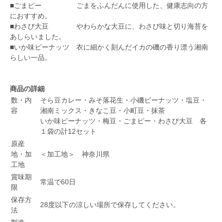
■ごまピー ごまをふんだんに使用した、健康志向の方
におすすめ。
■わさび大豆 やわらかな大豆に、わさび味と切り海苔を
あしらいました。
■いか味ピーナッツ 衣に細かく刻んだイカの磯の香り漂う湘南
らしい一品。
商品の詳細
数・内
そら豆カレー・みそ落花生・小磯ピーナッツ・塩豆・
容
湘南ミックス・きなこ豆・小町豆・抹茶
いか味ピーナッツ・梅豆・ごまピー・わさび大豆 各
１袋の計12セット
原産
地・加
＜加工地＞ 神奈川県
工地
賞味期
常温で60日
限
保存方
28度以下の涼しい場所で保存してください。
法