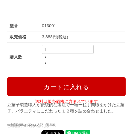
型番
016001
販売価格
3,888円(税込)
購入数
送料は販売価格に含まれています
豆菓子製造職人が伝統的な製法で一粒一粒手間暇をかけた豆菓
子。バラエティにこだわった１２種を詰め合わせました。
特定商取引法に基づく表記（返品等）
この商品について問い合わせる