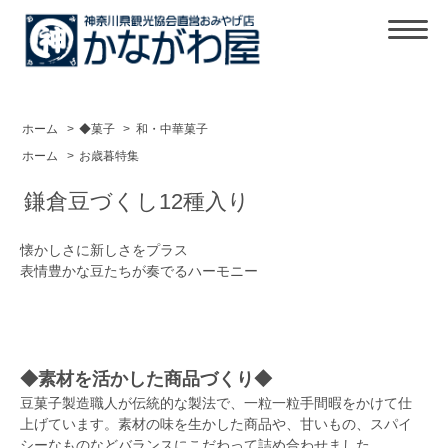
ホーム
>
◆菓子
>
和・中華菓子
ホーム
>
お歳暮特集
鎌倉豆づくし12種入り
懐かしさに新しさをプラス
表情豊かな豆たちが奏でるハーモニー
◆素材を活かした商品づくり◆
豆菓子製造職人が伝統的な製法で、一粒一粒手間暇をかけて仕
上げています。素材の味を生かした商品や、甘いもの、スパイ
シーなものなどバランスにこだわって詰め合わせました。