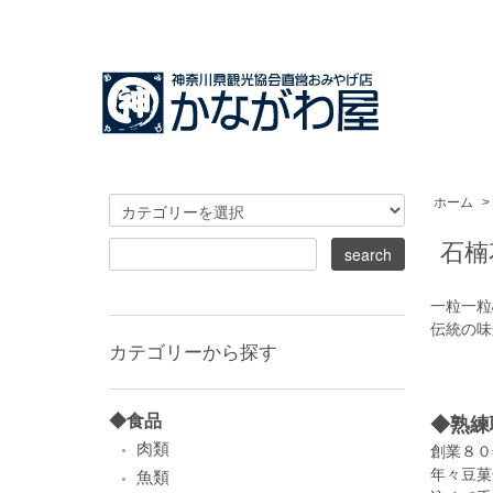
ホーム
>
石楠
一粒一粒
伝統の味
カテゴリーから探す
◆食品
◆熟練
肉類
創業８０
年々豆菓
魚類