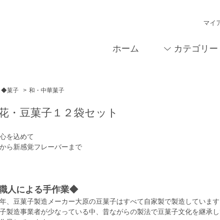
マイ
ホーム
カテゴリー
◆菓子
>
和・中華菓子
花・豆菓子１２袋セット
心を込めて
から新感覚フレーバーまで
職人による手作業◆
年、豆菓子製造メーカー大原の豆菓子はすべて自家製で製造しています
子製造事業者が少なっている中、昔ながらの製法で豆菓子文化を継承し