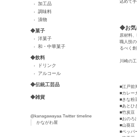
込めて手
加工品
調味料
漬物
◆お気
◆菓子
原材料、
洋菓子
職人技の
和・中華菓子
るべく創
◆飲料
川崎の工
ドリンク
アルコール
◆伝統工芸品
■江戸
■カレ
◆雑貨
■きな
■あと
■竹炭
@kanagawayaa Twitter timeline
■おの
かながわ屋
■山葵
■ペッパ