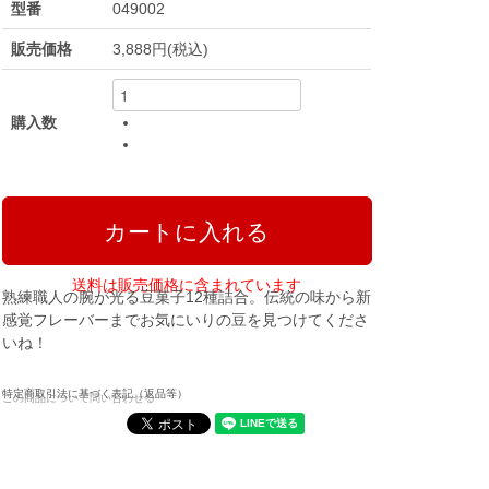
型番
049002
販売価格
3,888円(税込)
購入数
送料は販売価格に含まれています
熟練職人の腕が光る豆菓子12種詰合。伝統の味から新
感覚フレーバーまでお気にいりの豆を見つけてくださ
いね！
特定商取引法に基づく表記（返品等）
この商品について問い合わせる