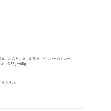
炭豆、おのろけ豆、山葵豆、ペッパーカシュー、
 各35g〜65g）
がり下さい。