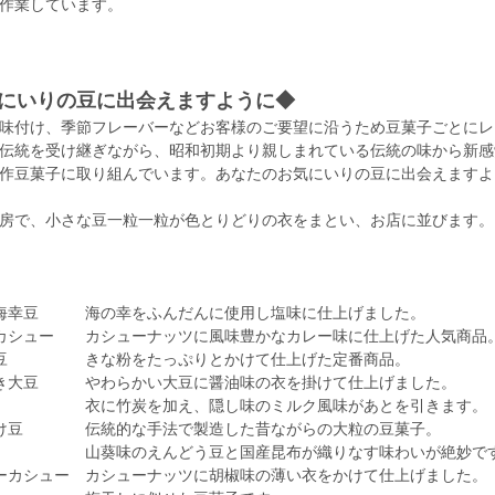
作業しています。
にいりの豆に出会えますように◆
味付け、季節フレーバーなどお客様のご要望に沿うため豆菓子ごとにレ
伝統を受け継ぎながら、昭和初期より親しまれている伝統の味から新感
作豆菓子に取り組んでいます。あなたのお気にいりの豆に出会えますよ
房で、小さな豆一粒一粒が色とりどりの衣をまとい、お店に並びます。
前海幸豆 海の幸をふんだんに使用し塩味に仕上げました。
ーカシュー カシューナッツに風味豊かなカレー味に仕上げた人気商品
粉豆 きな粉をたっぷりとかけて仕上げた定番商品。
ひき大豆 やわらかい大豆に醤油味の衣を掛けて仕上げました。
豆 衣に竹炭を加え、隠し味のミルク風味があとを引きます。
ろけ豆 伝統的な手法で製造した昔ながらの大粒の豆菓子。
豆 山葵味のえんどう豆と国産昆布が織りなす味わいが絶妙で
ーカシュー カシューナッツに胡椒味の薄い衣をかけて仕上げました。