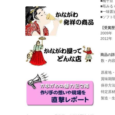
■梅干
■苺み
■一味
■ソフ
【受賞歴
2009
2012
商品の詳
数・内
原産地
賞味期
保存方
特定原
製造・