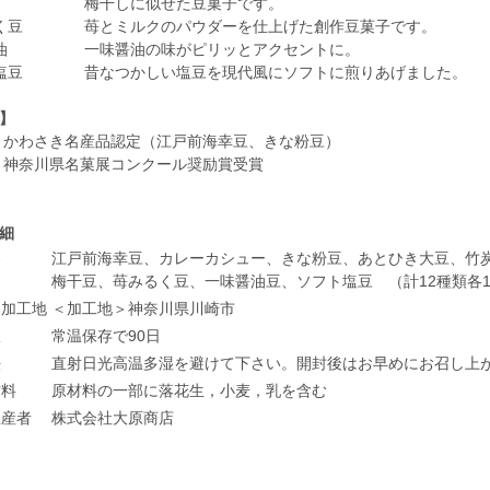
豆 梅干しに似せた豆菓子です。
るく豆 苺とミルクのパウダーを仕上げた創作豆菓子です。
醤油 一味醤油の味がピリッとアクセントに。
ト塩豆 昔なつかしい塩豆を現代風にソフトに煎りあげました。
】
年 かわさき名産品認定（江戸前海幸豆、きな粉豆）
年 神奈川県名菓展コンクール奨励賞受賞
細
容
江戸前海幸豆、カレーカシュー、きな粉豆、あとひき大豆、竹
梅干豆、苺みるく豆、一味醤油豆、ソフト塩豆 （計12種類各1袋
・加工地
＜加工地＞神奈川県川崎市
限
常温保存で90日
法
直射日光高温多湿を避けて下さい。開封後はお早めにお召し上
材料
原材料の一部に落花生，小麦，乳を含む
生産者
株式会社大原商店