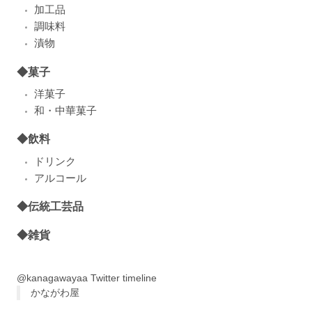
加工品
調味料
漬物
◆菓子
洋菓子
和・中華菓子
◆飲料
ドリンク
アルコール
◆伝統工芸品
◆雑貨
@kanagawayaa Twitter timeline
かながわ屋