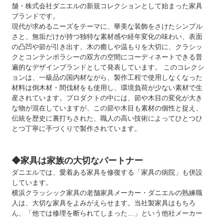
舗・株式会社ダニエルの新規コレクションとして始まった家具
ブランドです。
現代が求めるニーズをテーマに、華美な装飾をさけたシンプル
さと、無垢だけが持つ独特な素材感や経年変化の味わい、表面
の凸凹や節が引き出す、木の癒しや温もりを大切に、クラシッ
クとコンテンポラシーの双方の空間にコーディネートできる普
遍的なデザインブランドとして発表しています。 このコレクシ
ョンは、一級品の国内材ながら、製作工程で使用しなくなった
材料は倒木材・間伐材をも使用し、環境負荷が少ない素材で生
産されています。プロダクトの中には、節や木目の変化が大き
な物が混在していますが、この節や木目も素材の個性と捉え、
伝統を歴史に裏打ちされた、職人の高い技術によってひとつひ
とつ丁寧に手づくりで製作されています。
◆家具は家族の大切なパートナー
ダニエルでは、愛着ある家具を修復する「家具の病院」も併設
しています。
横浜クラッシック家具の老舗家具メーカー・ダニエルの熟練職
人は、大切な家具をよみがえらせます。当社製家具はもちろ
ん、「他では修理を断られてしまった…」という他社メーカー