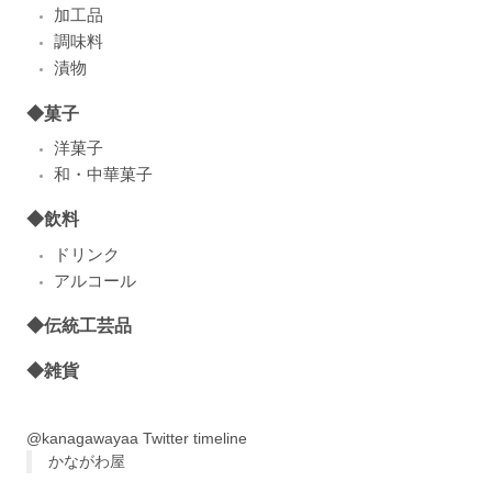
加工品
調味料
漬物
◆菓子
洋菓子
和・中華菓子
◆飲料
ドリンク
アルコール
◆伝統工芸品
◆雑貨
@kanagawayaa Twitter timeline
かながわ屋