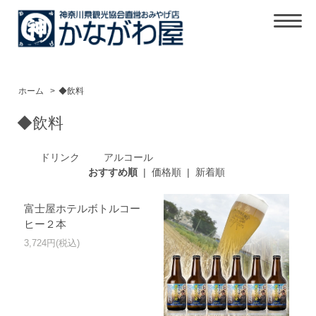
ホーム
>
◆飲料
◆飲料
ドリンク
アルコール
おすすめ順
|
価格順
|
新着順
富士屋ホテルボトルコー
ヒー２本
3,724円(税込)