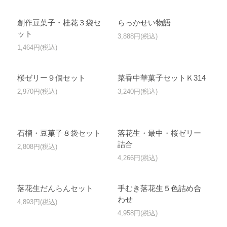
創作豆菓子・桂花３袋セ
らっかせい物語
ット
3,888円(税込)
1,464円(税込)
桜ゼリー９個セット
菜香中華菓子セットＫ314
2,970円(税込)
3,240円(税込)
石榴・豆菓子８袋セット
落花生・最中・桜ゼリー
詰合
2,808円(税込)
4,266円(税込)
落花生だんらんセット
手むき落花生５色詰め合
わせ
4,893円(税込)
4,958円(税込)