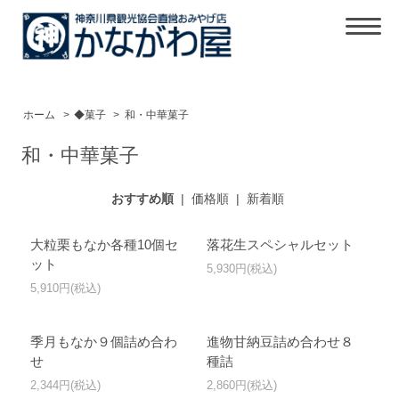
ホーム
>
◆菓子
>
和・中華菓子
和・中華菓子
おすすめ順
|
価格順
|
新着順
大粒栗もなか各種10個セ
落花生スペシャルセット
ット
5,930円(税込)
5,910円(税込)
季月もなか９個詰め合わ
進物甘納豆詰め合わせ８
せ
種詰
2,344円(税込)
2,860円(税込)