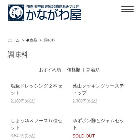
ホーム
>
◆食品
>
調味料
調味料
おすすめ順
|
価格順
|
新着順
塩糀ドレッシング２本セ
葉山クッキングソースデ
ット
ィップ
2,160円(税込)
2,300円(税込)
しょうゆ＆ソース５種セ
ゆずポン酢とジャムセッ
ット
ト
3,542円(税込)
SOLD OUT