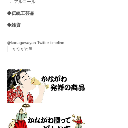
アルコール
◆伝統工芸品
◆雑貨
@kanagawayaa Twitter timeline
かながわ屋