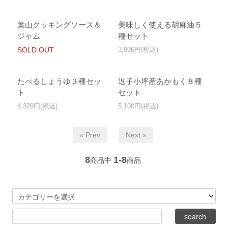
葉山クッキングソース＆
美味しく使える胡麻油５
ジャム
種セット
SOLD OUT
3,996円(税込)
たべるしょうゆ３種セッ
逗子小坪産あかもく８種
ト
セット
4,320円(税込)
5,100円(税込)
« Prev
Next »
8
1-8
商品中
商品