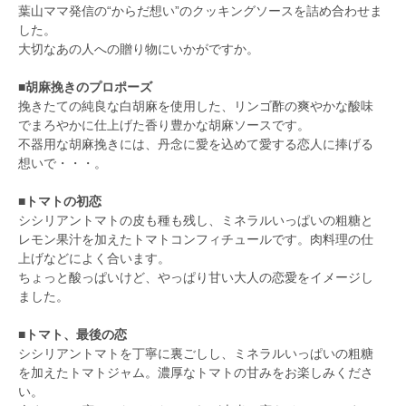
葉山ママ発信の“からだ想い”のクッキングソースを詰め合わせま
した。
大切なあの人への贈り物にいかがですか。
■胡麻挽きのプロポーズ
挽きたての純良な白胡麻を使用した、リンゴ酢の爽やかな酸味
でまろやかに仕上げた香り豊かな胡麻ソースです。
不器用な胡麻挽きには、丹念に愛を込めて愛する恋人に捧げる
想いで・・・。
■トマトの初恋
シシリアントマトの皮も種も残し、ミネラルいっぱいの粗糖と
レモン果汁を加えたトマトコンフィチュールです。肉料理の仕
上げなどによく合います。
ちょっと酸っぱいけど、やっぱり甘い大人の恋愛をイメージし
ました。
■トマト、最後の恋
シシリアントマトを丁寧に裏ごしし、ミネラルいっぱいの粗糖
を加えたトマトジャム。濃厚なトマトの甘みをお楽しみくださ
い。