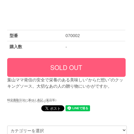
型番
070002
購入数
-
葉山ママ発信の安全で栄養のある美味しい“からだ想い”のクッ
キングソース。大切なあの人の贈り物にいかがですか。
特定商取引法に基づく表記（返品等）
この商品について問い合わせる