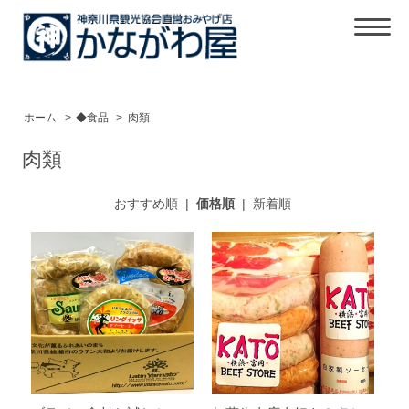
ホーム
>
◆食品
>
肉類
肉類
おすすめ順
|
価格順
|
新着順