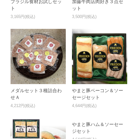
ブラジル食材お試しセッ
加藤牛肉店肉好き３点セ
ト
ット
3,165円(税込)
3,500円(税込)
メダルセット３種詰合わ
やまと豚ベーコン＆ソー
せＡ
セージセット
4,212円(税込)
4,644円(税込)
やまと豚ハム＆ソーセー
ジセット