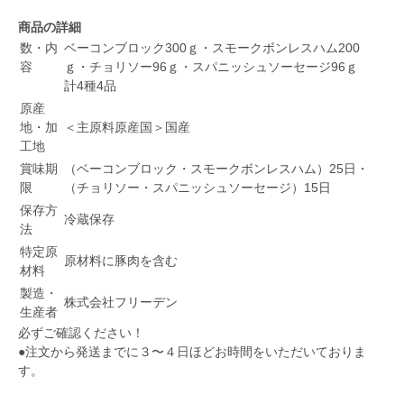
商品の詳細
数・内
ベーコンブロック300ｇ・スモークボンレスハム200
容
ｇ・チョリソー96ｇ・スパニッシュソーセージ96ｇ
計4種4品
原産
地・加
＜主原料原産国＞国産
工地
賞味期
（ベーコンブロック・スモークボンレスハム）25日・
限
（チョリソー・スパニッシュソーセージ）15日
保存方
冷蔵保存
法
特定原
原材料に豚肉を含む
材料
製造・
株式会社フリーデン
生産者
必ずご確認ください！
●注文から発送までに３〜４日ほどお時間をいただいておりま
す。