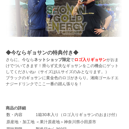
◆今ならギョサンの特典付き◆
さらに、今なら
ネットショップ限定
で
ロゴ入り
ギョサン
がおま
けでついてきます！滑らず丈夫なギョサンをこの機会にゲット
してくださいね♪（サイズはLLサイズのみとなります。）
ブラックのギョサンに黄金色のロゴがきらり。湘南ゴールドエ
ナジードリンクでここ一番の踏ん張りを！
商品の詳細
数・内容
1箱30本入り（ロゴ入りギョサンのおまけ付）
原産地・加工地
＜果汁原産地＞神奈川県小田原市