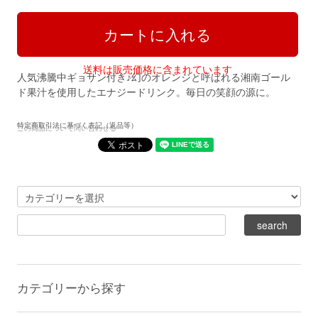
送料は販売価格に含まれています
人気沸騰中ギョサン付き♪幻のオレンジと呼ばれる湘南ゴール
ド果汁を使用したエナジードリンク。毎日の笑顔の源に。
特定商取引法に基づく表記（返品等）
この商品について問い合わせる
カテゴリーから探す