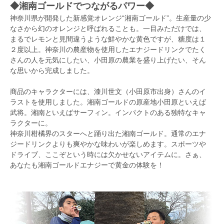
◆湘南ゴールドでつながるパワー◆
神奈川県が開発した新感覚オレンジ“湘南ゴールド”。生産量の少
なさから幻のオレンジと呼ばれることも。一目みただけでは、
まるでレモンと見間違うような鮮やかな黄色ですが、糖度は１
２度以上。神奈川の農産物を使用したエナジードリンクでたく
さんの人を元気にしたい、小田原の農業を盛り上げたい、そん
な思いから完成しました。
商品のキャラクターには、漆川世文（小田原市出身）さんのイ
ラストを使用しました。湘南ゴールドの原産地小田原といえば
武将。湘南といえばサーフィン。インパクトのある独特なキャ
ラクターに。
神奈川柑橘界のスターへと踊り出た湘南ゴールド。通常のエナ
ジードリンクよりも爽やかな味わいが楽しめます。スポーツや
ドライブ、ここぞという時には欠かせないアイテムに。さぁ、
あなたも湘南ゴールドエナジーで黄金の体験を！