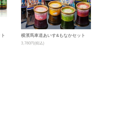
ット
横濱馬車道あいす&もなかセット
3,780円(税込)