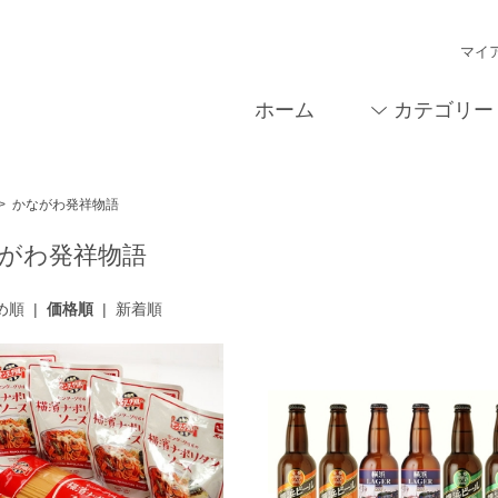
マイ
ホーム
カテゴリー
>
かながわ発祥物語
がわ発祥物語
め順
|
価格順
|
新着順