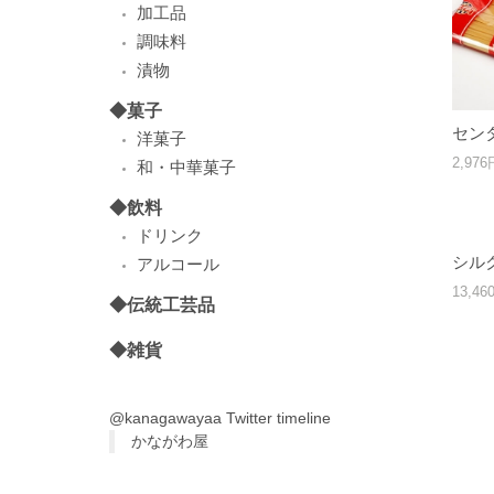
加工品
調味料
漬物
◆菓子
セン
洋菓子
2,97
和・中華菓子
◆飲料
ドリンク
シル
アルコール
13,4
◆伝統工芸品
◆雑貨
@kanagawayaa Twitter timeline
かながわ屋