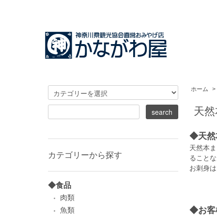
ホーム
>
天然
◆天然
天然本ま
カテゴリーから探す
ることな
お刺身は
◆食品
肉類
◆お客
魚類