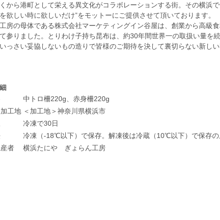
くから港町として栄える異文化がコラボレーションする街。その横浜で
を欲しい時に欲しいだけ”をモットーにご提供させて頂いております。
工房の母体である株式会社マーケティングイン谷屋は、創業から高級食
て参りました。とりわけ子持ち昆布は、約30年間世界一の取扱い量を
いっさい妥協しないもの造りで皆様のご期待を決して裏切らない新しい
細
容
中トロ柵220g、赤身柵220g
・加工地
＜加工地＞神奈川県横浜市
限
冷凍で30日
法
冷凍（-18℃以下）で保存。解凍後は冷蔵（10℃以下）で保存
生産者
横浜たにや ぎょらん工房