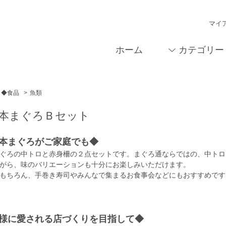
マイ
ホーム
カテゴリー
◆食品
>
魚類
本まぐろＢセット
本まぐろがご家庭でも◆
ぐろの中トロと赤身柵の２点セットです。まぐろ通ならではの、中トロ
がら、味のバリエーションも十分にお楽しみいただけます。
もちろん、手巻き寿司やみんなで集まるお食事会などにもおすすめです
様に愛される店づくりを目指して◆