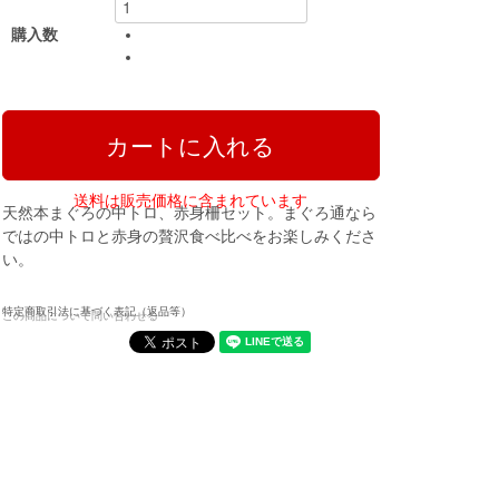
購入数
送料は販売価格に含まれています
天然本まぐろの中トロ、赤身柵セット。まぐろ通なら
ではの中トロと赤身の贅沢食べ比べをお楽しみくださ
い。
特定商取引法に基づく表記（返品等）
この商品について問い合わせる