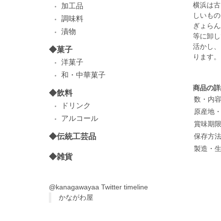
横浜は古
加工品
しいもの
調味料
ぎょらん
漬物
等に卸し
活かし、
◆菓子
ります。
洋菓子
和・中華菓子
商品の詳
◆飲料
数・内
ドリンク
原産地
アルコール
賞味期
◆伝統工芸品
保存方
製造・
◆雑貨
@kanagawayaa Twitter timeline
かながわ屋