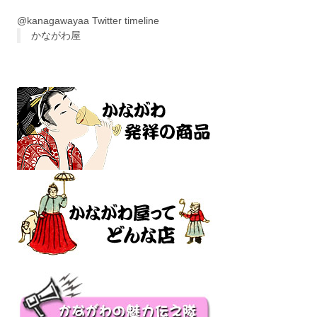
@kanagawayaa Twitter timeline
かながわ屋