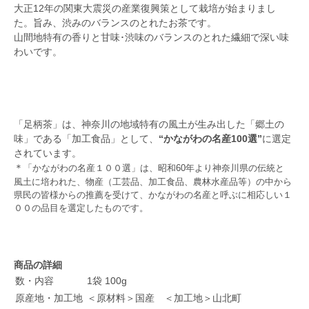
大正12年の関東大震災の産業復興策として栽培が始まりまし
た。旨み、渋みのバランスのとれたお茶です。
山間地特有の香りと甘味･渋味のバランスのとれた繊細で深い味
わいです。
「足柄茶」は、神奈川の地域特有の風土が生み出した「郷土の
味」である「加工食品」として、
“かながわの名産100選”
に選定
されています。
＊
「かながわの名産１００選」は、昭和60年より神奈川県の伝統と
風土に培われた、物産（工芸品、加工食品、農林水産品等）の中から
県民の皆様からの推薦を受けて、かながわの名産と呼ぶに相応しい１
００の品目を選定したものです。
商品の詳細
数・内容
1袋 100g
原産地・加工地
＜原材料＞国産 ＜加工地＞山北町