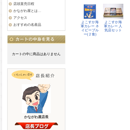
店頭直売日程
かながわ屋とは…
アクセス
よこすか海
よこすか海
おすすめの名産品
軍カレー ネ
軍カレー 人
イビーブル
気店セット
ー(２食)
カートの中に商品はありません
かながわ屋店長