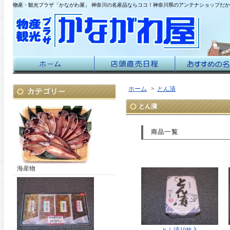
物産・観光プラザ「かながわ屋」 神奈川の名産品ならココ！神奈川県のアンテナショップだ
ホーム
>
とん漬
とん漬
商品一覧
海産物