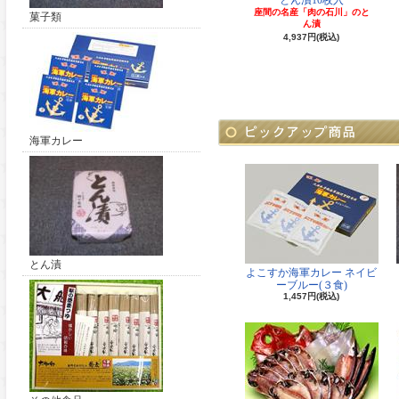
とん漬10枚入
座間の名産「肉の石川」のと
菓子類
ん漬
4,937円(税込)
海軍カレー
とん漬
よこすか海軍カレー ネイビ
ーブルー(３食)
1,457円(税込)