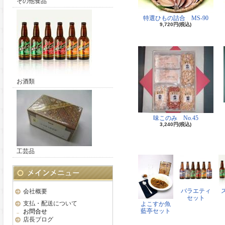
その他食品
特選ひもの詰合 MS-90
9,720円(税込)
お酒類
味このみ No.45
3,240円(税込)
工芸品
バラエティ
会社概要
セット
支払・配送について
よこすか魚
藍亭セット
お問合せ
店長ブログ