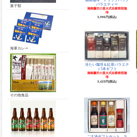
湘南珈琲 ドリップバック
バラエティー
菓子類
湘南藤沢の直火式自家焙煎珈
琲
3,996円(税込)
海軍カレー
冷たい珈琲＆紅茶バラエテ
ィ5本ギフト
湘南藤沢の直火式自家焙煎珈
琲
3,425円(税込)
その他食品
ごま油ギフトセット Ｓ