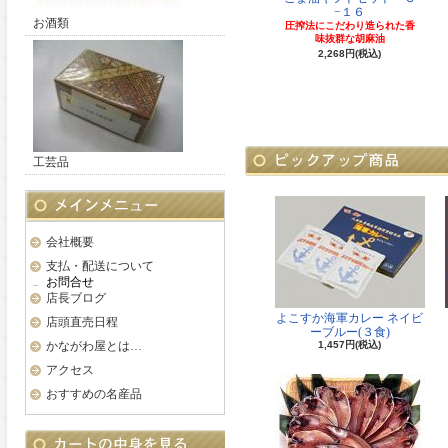
−１６
お酒類
圧搾法にこだわり造られた香
味抜群な胡麻油
2,268円(税込)
工芸品
会社概要
支払・配送について
お問合せ
店長ブログ
よこすか海軍カレー ネイビ
店頭直売日程
ーブルー(３食)
かながわ屋とは…
1,457円(税込)
アクセス
おすすめの名産品