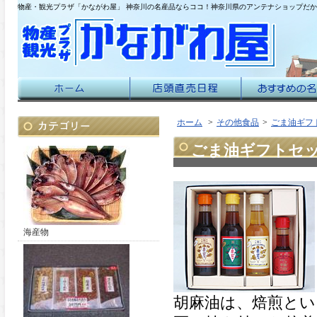
物産・観光プラザ「かながわ屋」 神奈川の名産品ならココ！神奈川県のアンテナショップだ
ホーム
>
その他食品
>
ごま油ギフ
ごま油ギフトセッ
海産物
胡麻油は、焙煎とい