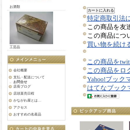
お酒類
カートに入れる
特定商取引法に
この商品を友
この商品につ
買い物を続け
工芸品
この商品をtwi
この商品をロ
会社概要
支払・配送について
Yahoo!ブッ
お問合せ
店長ブログ
はてなブック
店頭直売日程
かながわ屋とは…
アクセス
おすすめの名産品