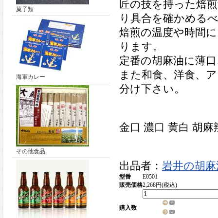
匠の技を持った焙煎
菓子類
り具合を確かめる
焙煎の温度や時間に
ります。
定番の胡麻油に薄口
また和食、洋食、ア
海軍カレー
分け下さい。
金口 濃口 黄白 胡麻
その他食品
出品者：
岩井の胡麻
型番
E0501
販売価格
2,268円(税込)
購入数