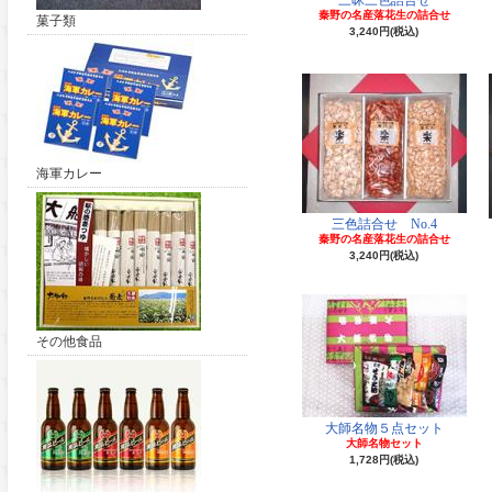
三昧三色詰合せ
秦野の名産落花生の詰合せ
菓子類
3,240円(税込)
海軍カレー
三色詰合せ No.4
秦野の名産落花生の詰合せ
3,240円(税込)
その他食品
大師名物５点セット
大師名物セット
1,728円(税込)