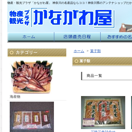
物産・観光プラザ「かながわ屋」 神奈川の名産品ならココ！神奈川県のアンテナショップだ
ホーム
>
菓子類
菓子類
商品一覧
海産物