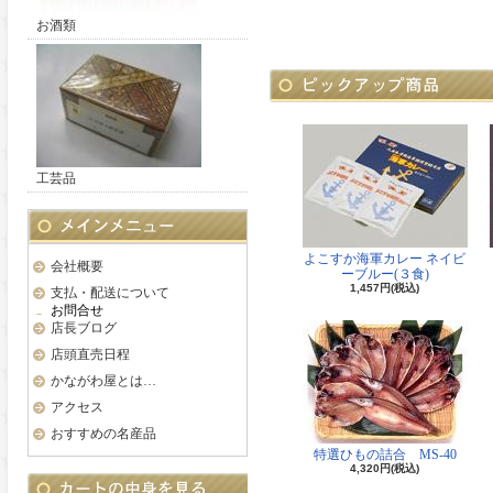
お酒類
工芸品
よこすか海軍カレー ネイビ
会社概要
ーブルー(３食)
1,457円(税込)
支払・配送について
お問合せ
店長ブログ
店頭直売日程
かながわ屋とは…
アクセス
おすすめの名産品
特選ひもの詰合 MS-40
4,320円(税込)