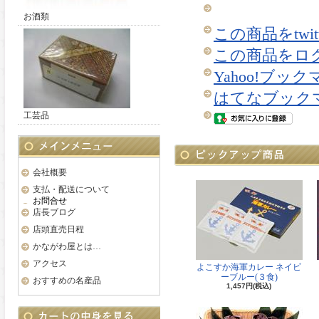
お酒類
この商品をtwi
この商品をロ
Yahoo!ブッ
はてなブック
工芸品
会社概要
支払・配送について
お問合せ
店長ブログ
店頭直売日程
かながわ屋とは…
アクセス
よこすか海軍カレー ネイビ
ーブルー(３食)
おすすめの名産品
1,457円(税込)