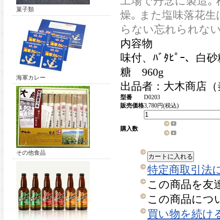
工場で丹念に製造｡
菓子類
燥｡ また塩味落花
らない忘れられない大
内容物
味付、ﾊﾞﾀﾋﾟｰ、
糖 960g
海軍カレー
出品者：大木商店（
型番
D0203
販売価格
3,780円(税込)
購入数
その他食品
カートに入れる
特定商取引法に
この商品を友
この商品につ
買い物を続け