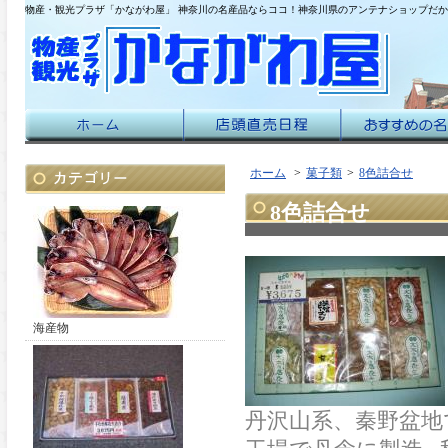
物産・観光プラザ「かながわ屋」 神奈川の名産品ならココ！神奈川県のアンテナショップだ
ホーム
>
菓子類
>
8色詰合せ
8色詰合せ
海産物
丹沢山系、秦野盆地