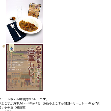
キュールホテル横須賀のカレーです。
よこすか海軍カレー200g×4食、魚藍亭よこすか開国ペリーカレー200g×2食
者：ヤチヨ（横須賀）