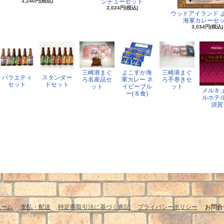
3,240円(税込)
シチューセット
3,024円(税込)
ウッドアイランド 
海軍カレーセ
3,034円(税込)
三崎港まぐ
よこすか海
三崎港まぐ
バラエティ
スタンダー
ろ名産品セ
軍カレー ネ
ろ手巻きセ
セット
ドセット
ット
イビーブル
ット
メルキ
ー(８食)
ルホテ
須賀
ホーム
支払・配送
特定商取引法に基づく表記
プライバシーポリシー
お問合