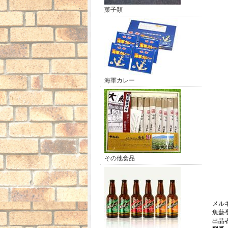
菓子類
海軍カレー
その他食品
メル
魚藍亭
出品