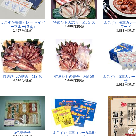
よこすか海軍カレー ネイビ
特選ひもの詰合 MSG-60
よこすか海軍カレ
ーブルー(３食)
6,480円(税込)
フード
1,457円(税込)
3,888円(税込)
特選ひもの詰合 MS-40
特選ひもの詰合 MS-50
よこすか海軍カレー
4,320円(税込)
5,400円(税込)
せ
2,916円(税込)
5色詰合せ
よこすか海軍カレー&黒船