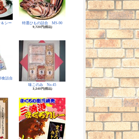
ー＆シー
特選ひもの詰合 MS-90
9,720円(税込)
6食詰合
味このみ No.45
3,240円(税込)