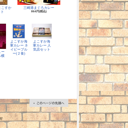
よこすか
三崎港まぐろカレー
ット
864円(税込)
よこすか海
よこすか海
軍カレー ネ
軍カレー 人
イビーブル
気店セット
ュー
ー(２食)
ル横
せ