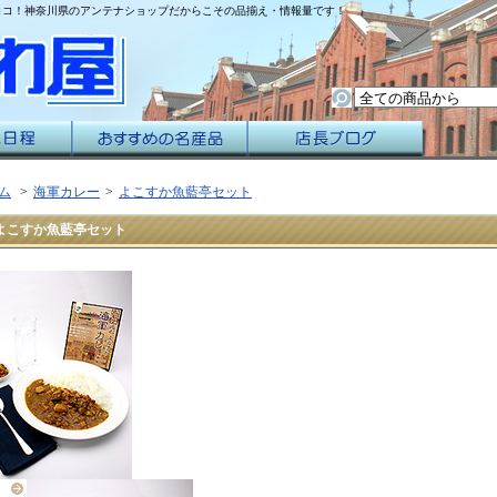
ココ！神奈川県のアンテナショップだからこその品揃え・情報量です！
ム
>
海軍カレー
>
よこすか魚藍亭セット
よこすか魚藍亭セット