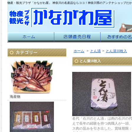
物産・観光プラザ「かながわ屋」 神奈川の名産品ならココ！神奈川県のアンテナショップだ
ホーム
>
とん漬
>
とん漬10枚入
とん漬10枚入
海産物
名代「石川のとん漬」は肉の石川の
えで長年の経験を持つ肉職人が一頭
ス肉の旨みを引き出した。賞味期限：1