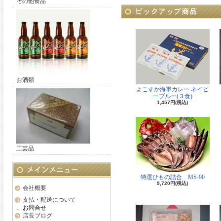
その他食品
お酒類
よこすか海軍カレー ネイビ
ーブルー(３食)
1,457円(税込)
工芸品
特選ひもの詰合 MS-90
9,720円(税込)
会社概要
支払・配送について
お問合せ
店長ブログ