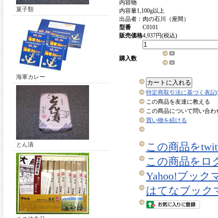
内容物
菓子類
内容量1,100g以上
出品者：肉の石川（座間）
型番
C0101
販売価格
4,937円(税込)
購入数
海軍カレー
カートに入れる
特定商取引法に基づく表記(
この商品を友達に教える
この商品について問い合わ
買い物を続ける
とん漬
この商品をtwi
この商品をロ
Yahoo!ブッ
はてなブック