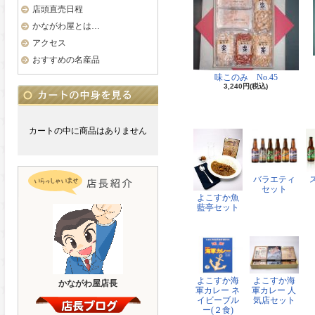
店頭直売日程
かながわ屋とは…
アクセス
おすすめの名産品
味このみ No.45
3,240円(税込)
カートの中に商品はありません
バラエティ
セット
よこすか魚
藍亭セット
よこすか海
よこすか海
かながわ屋店長
軍カレー ネ
軍カレー 人
イビーブル
気店セット
ー(２食)