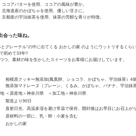
 ココアバターを使用、ココアの風味が豊か。
 北海道産のかぼちゃを使用、優しい甘さに。
京都産の宇治抹茶を使用、抹茶の芳醇な香りが特徴。
出会った味ね。
ルとグレーテル”の中に出てくる おかしの家 のようにウットリするく
初めて33年!!
つつ、素材の味を生かしたスイーツをお客様にお届けしています。
相模原クッキー無添加(鳳凰卵、ショコラ、かぼちゃ、宇治抹茶）4
無添加マドレーヌ（プレーン、くるみ、かぼちゃ、バナナ、宇治抹茶
工地
＜原産地＞神奈川県 ＜加工地＞神奈川県
製造より90日
直射日光、高温多湿を避け常温で保存。開封後はお早目にお召上が
原材料の一部に、乳・卵・小麦を含む
者
おかしの家