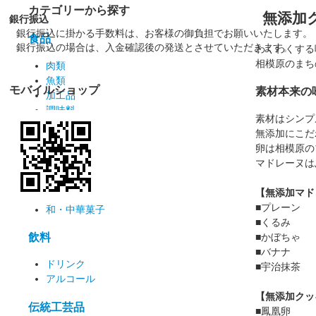
カテゴリーから探す
無添加
銀行振込
銀行振込に掛かる手数料は、お客様の御負担でお願いいたします。
食品
銀行振込の場合は、入金確認後の発送とさせていただきます。
わくわくする
相模原のまち
肉類
魚類
モバイルショップ
素材本来の
加工品
調味料
素材はシンプ
漬物
無添加にこだ
麺類
卵は相模原の
マドレーヌは
お菓子
【無添加マド
洋菓子
■プレーン
和・中華菓子
■くるみ 
飲料
■かぼちゃ 
■バナナ
ドリンク
■宇治抹茶 
アルコール
【無添加クッ
伝統工芸品
■鳳凰卵 