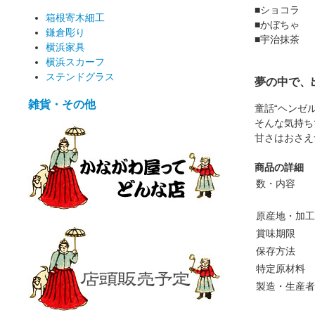
■ショコラ
箱根寄木細工
■かぼちゃ
鎌倉彫り
■宇治抹茶 
横浜家具
横浜スカーフ
ステンドグラス
夢の中で、
雑貨・その他
童話“ヘンゼ
そんな気持ちで
甘さはおさえ
商品の詳細
数・内容
原産地・加
賞味期限
保存方法
特定原材料
製造・生産