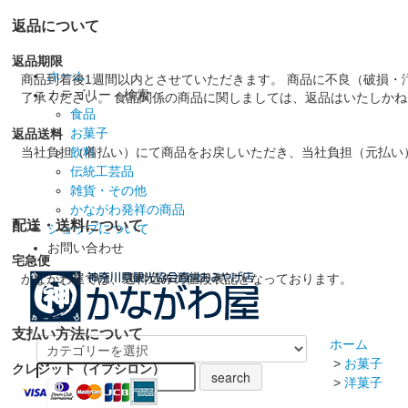
返品について
返品期限
ホーム
商品到着後1週間以内とさせていただきます。 商品に不良（破損・
カテゴリー・検索
了承ください。 食品関係の商品に関しましては、返品はいたしか
食品
お菓子
返品送料
当社負担（着払い）にて商品をお戻しいただき、当社負担（元払い
飲料
伝統工芸品
雑貨・その他
かながわ発祥の商品
配送・送料について
ショップについて
お問い合わせ
宅急便
かながわ屋では、送料込みの値段表記となっております。
支払い方法について
ホーム
>
お菓子
クレジット（イプシロン）
>
洋菓子