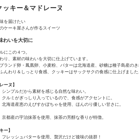
クッキー＆マドレーヌ
味を届けたい
のケーキ屋さんが作るスイーツ
味わいを大切に
ルにこの４つ。
わり、素材の味わいを大切に仕上げています。
ブランド卵・鳳凰卵、小麦粉、バターは北海道産、砂糖は種子島産のき
ふんわり＆しっとり食感、クッキーはサックサクの食感に仕上げました
レーヌ】
 シンプルだから素材を感じる自然な味わい。
クルミがぎっしり入っているので、食感がアクセントに。
北海道産恵のえびすかぼちゃを使用、ほんのり優しい甘さに。
京都産の宇治抹茶を使用、抹茶の芳醇な香りが特徴。
キー】
フレッシュバターを使用、贅沢だけど後味の抜群！