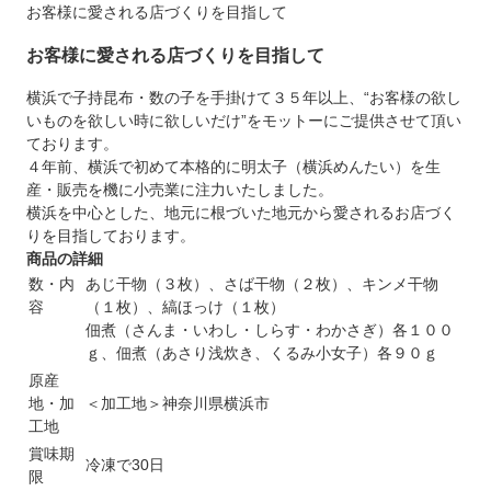
お客様に愛される店づくりを目指して
お客様に愛される店づくりを目指して
横浜で子持昆布・数の子を手掛けて３５年以上、“お客様の欲し
いものを欲しい時に欲しいだけ”をモットーにご提供させて頂い
ております。
４年前、横浜で初めて本格的に明太子（横浜めんたい）を生
産・販売を機に小売業に注力いたしました。
横浜を中心とした、地元に根づいた地元から愛されるお店づく
りを目指しております。
商品の詳細
数・内
あじ干物（３枚）、さば干物（２枚）、キンメ干物
容
（１枚）、縞ほっけ（１枚）
佃煮（さんま・いわし・しらす・わかさぎ）各１００
ｇ、佃煮（あさり浅炊き、くるみ小女子）各９０ｇ
原産
地・加
＜加工地＞神奈川県横浜市
工地
賞味期
冷凍で30日
限