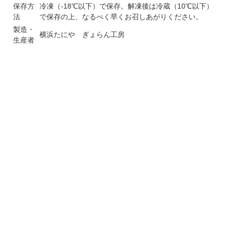
保存方
冷凍（-18℃以下）で保存。解凍後は冷蔵（10℃以下）
法
で保存の上、なるべく早くお召しあがりください。
製造・
横浜たにや ぎょらん工房
生産者