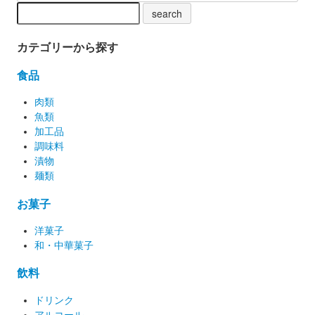
カテゴリーから探す
食品
肉類
魚類
加工品
調味料
漬物
麺類
お菓子
洋菓子
和・中華菓子
飲料
ドリンク
アルコール