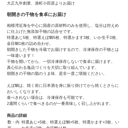
大正九年創業、港町小田原よりお届け
朝開きの干物を食卓にお届け
相模湾近海を中心に国産の原材料のみを使用し、塩分は控えめ
に仕上げた無添加干物の詰合せです。
特選あじ5枚、特選えぼ鯛5枚、特選かます3枚、いか生干2枚、
金目鯛1枚の詰め合わせ。
朝開きした干物を冷蔵でお届けするので、冷凍保存の干物とは
一味違います！
干物を開いてから、一切冷凍保存しないで食卓に届けます。
真心伝わる逸品づくりを大切に取り組んでいます。
朝開きの干物の脂のうま味、是非一度ご堪能ください。
えぼ鯛は、焼く前に日本酒を身に振り掛けてから焼くとさらに
おいしくなります。
食べきれない場合は、冷凍保存も可能です。
2週間くらいで食べきるのが一番美味しく召し上がれます。
商品の詳細
数・内
特選あじ×5枚、特選えぼ鯛×5枚、特選かます×3枚、い
容
か生干×2枚、金目鯛×1枚