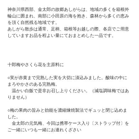
神奈川県西部、金太郎の故郷あしがらは、地域の多くを箱根外
輪山に囲まれ、南部に小田原の海を抱き、森林から多くの恵み
を頂く自然残る地域です。
あしがら散歩は通常、足柄、箱根等お越しの際、各店でご用意
していますお品を程よい量にておまとめした一品です。
十郎梅やさくら花を主原料に
○実が赤黄まで完熟した実を大切に漬込みました。酸味の中に
まろやかさのある完熟梅。
温かい白飯で是非お召し上りください。（減塩調味梅ではあ
りません）
○梅の果肉の旨みと効能を濃縮煉焼製法でギュッと閉じ込めま
した。
金太郎の元気梅、今回は携帯ケース入り〔ストラップ付〕を
ご一緒にいつも一緒にお連れくざさい