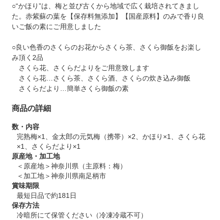
○“かほり”は、梅と並び古くから地域で広く栽培されてきまし
た。赤紫蘇の葉を【保存料無添加】【国産原料】のみで香り良
いご飯の素にご用意しました
○良い色香のさくらのお花からさくら茶、さくら御飯をお楽し
み頂く2品
さくら花、さくらだよりをご用意致します
さくら花…さくら茶、さくら酒、さくらの炊き込み御飯
さくらだより…簡単さくら御飯の素
商品の詳細
数・内容
完熟梅×1、金太郎の元気梅（携帯）×2、かほり×1、さくら花
×1、さくらだより×1
原産地・加工地
＜原産地＞神奈川県（主原料：梅）
＜加工地＞神奈川県南足柄市
賞味期限
最短日品で約181日
保存方法
冷暗所にて保管ください（冷凍冷蔵不可）