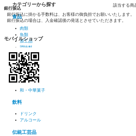
カテゴリーから探す
該当する商
銀行振込
銀行振込に掛かる手数料は、お客様の御負担でお願いいたします。
食品
銀行振込の場合は、入金確認後の発送とさせていただきます。
肉類
魚類
モバイルショップ
加工品
調味料
漬物
麺類
お菓子
洋菓子
和・中華菓子
飲料
ドリンク
アルコール
伝統工芸品