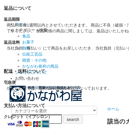
返品について
返品期限
ホーム
商品到着後1週間以内とさせていただきます。 商品に不良（破損・
カテゴリー・検索
了承ください。 食品関係の商品に関しましては、返品はいたしか
食品
お菓子
返品送料
当社負担（着払い）にて商品をお戻しいただき、当社負担（元払い
飲料
伝統工芸品
雑貨・その他
かながわ発祥の商品
配送・送料について
ショップについて
お問い合わせ
宅急便
かながわ屋では、送料込みの値段表記となっております。
支払い方法について
ホーム
クレジット（イプシロン）
該当の