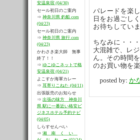
安温泉宿 (04/30)
パレードを楽
セール初日のご案内
⇒
神奈川県 釣船.com
日をお過ごし
(04/23)
お待ちしてい
セール初日のご案内
⇒
神奈川県 旅行.com
ちなみに・・・
(04/23)
大混雑で、レ
かわさき楽大師 無事
ん。その時間
終了！！
のお買い物を
⇒
ゆこゆこネットで格
安温泉宿 (04/21)
よこすか海軍カレー
posted by:
か
⇒
耳寄りこねた (04/11)
出張販売のお知らせ
⇒
出張の味方 神奈川
県 駅に一番近い格安ビ
ジネスホテル予約ナビ
(04/05)
しらすせんべい
⇒
湘 南 く い
だ お れ ー (02/24)