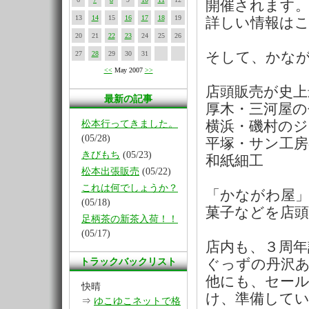
開催されます
13
14
15
16
17
18
19
詳しい情報は
20
21
22
23
24
25
26
27
28
29
30
31
そして、かな
<<
May 2007
>>
店頭販売が史上
最新の記事
厚木・三河屋の
松本行ってきました。
横浜・磯村の
(05/28)
平塚・サン工房
きびもち
(05/23)
和紙細工
松本出張販売
(05/22)
これは何でしょうか？
「かながわ屋
(05/18)
菓子などを店頭
足柄茶の新茶入荷！！
(05/17)
店内も、３周
トラックバックリスト
ぐっずの丹沢
他にも、セー
快晴
け、準備して
⇒
ゆこゆこネットで格