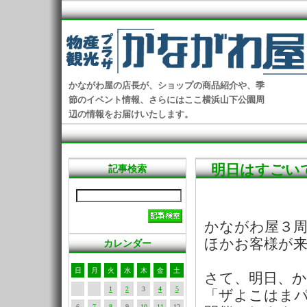
かながわ屋の店長が、ショップの商品紹介や、季
節のイベント情報、さらにはここ横浜山下公園周
辺の情報をお届けいたします。
明日はすごい
記事検索
かながわ屋３
ほかお客様が
カレンダー
日
月
火
水
木
金
土
さて、明日、
1
2
3
4
5
「ザよこはま
6
7
8
9
10
11
12