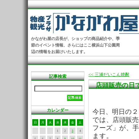
かながわ屋の店長が、ショップの商品紹介や、季
節のイベント情報、さらにはここ横浜山下公園周
辺の情報をお届けいたします。
<< 三浦だいこん焼酎
記事検索
店頭販売の日
カレンダー
今日、明日の２
では、店頭販売
日
月
火
水
木
金
土
フーズ」が、
1
2
3
4
ます。
5
6
7
8
9
10
11