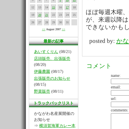
12
13
14
15
16
17
18
ほぼ毎週木曜
19
20
21
22
23
24
25
が、来週以降は
26
27
28
29
30
31
できないかも
<<
August 2007
>>
posted by:
かな
最新の記事
あいすくりん
(08/21)
店頭販売、出張販売
(08/20)
コメント
伊藤農園
(08/17)
name:
出張販売のお知らせ
(08/15)
email:
野菜販売
(08/11)
url:
トラックバックリスト
comments:
かながわ名産展開催の
お知らせ
⇒
横須賀海軍カレー本