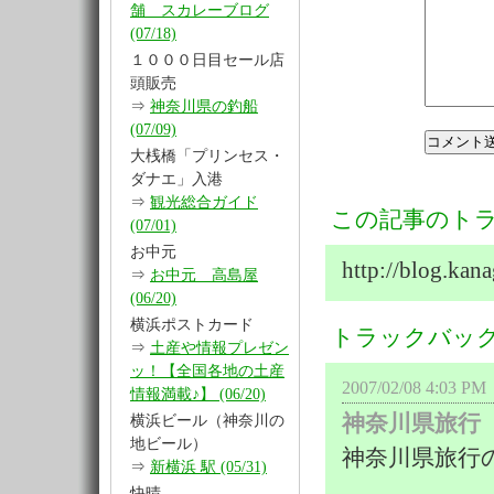
舗 スカレーブログ
(07/18)
１０００日目セール店
頭販売
⇒
神奈川県の釣船
(07/09)
大桟橋「プリンセス・
ダナエ」入港
⇒
観光総合ガイド
この記事のトラ
(07/01)
お中元
http://blog.ka
⇒
お中元 高島屋
(06/20)
横浜ポストカード
トラックバッ
⇒
土産や情報プレゼン
ッ！【全国各地の土産
2007/02/08 4:
情報満載♪】 (06/20)
神奈川県旅行
横浜ビール（神奈川の
地ビール）
神奈川県旅行
⇒
新横浜 駅 (05/31)
快晴