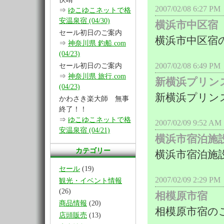
2007/02/08 6
⇒
ゆこゆこネットで格
安温泉宿 (04/30)
横浜市中区宿
セール初日のご案内
横浜市中区宿
⇒
神奈川県 釣船.com
(04/23)
2007/02/08 6
セール初日のご案内
⇒
神奈川県 旅行.com
新横浜プリン
(04/23)
新横浜プリン
かわさき楽大師 無事
終了！！
⇒
ゆこゆこネットで格
2007/02/09 9
安温泉宿 (04/21)
横浜市宿泊施
カテゴリー
横浜市宿泊施
セール
(19)
2007/02/09 2:
観光・イベント情報
(26)
相模原市宿
商品情報
(20)
相模原市宿の
店頭販売
(13)