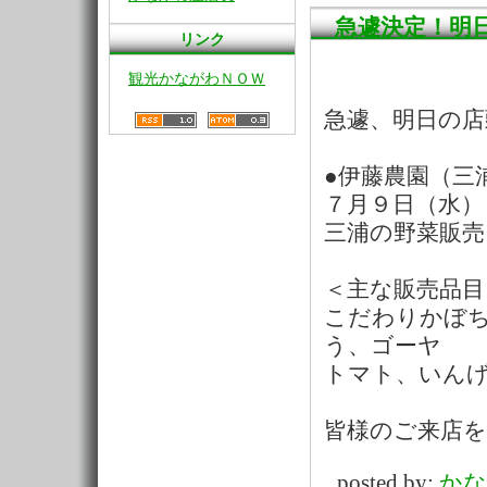
急遽決定！明
リンク
観光かながわＮＯＷ
急遽、明日の店
●伊藤農園（三
７月９日（水）
三浦の野菜販売
＜主な販売品目
こだわりかぼ
う、ゴーヤ
トマト、いん
皆様のご来店
posted by:
かな