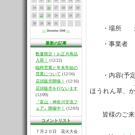
14
15
16
17
18
19
20
１０：
21
22
23
24
25
26
27
28
29
30
31
・場所 かな
<<
December 2008
>>
・事業者 １
最新の記事
数量限定！お正月商品
１８日(
入荷！
(12/22)
臨時営業と年末年始の
営業について
(12/16)
・内容(予定
店頭販売開催！
(12/16)
三浦だいこ
店頭販売を行ないます
ほうれん草、
(12/09)
『富山・神奈川交流フ
ェア』開催中！
(12/03)
皆様のご来店
コメントリスト
７月２０日 花火大会