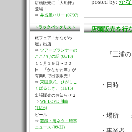
posted by:
かな
店頭販売に「大船軒」
登場！
⇒
弁当屋ハリー (07/07)
トラックバックリスト
店頭販売を行
旅フェア「かながわ
屋」出店
⇒
ツアープランナーの
『三浦のお野
ここだけの話 (06/18)
１１月１９日〜２２
日 「かながわ屋」が
有楽町で出張販売！
⇒
東国原式。ひがしこ
・日時 １２月
くばるしき。 (11/13)
出張販売のお知らせ２
１０：
⇒
WE LOVE 川崎
(11/05)
・場所 かな
ビール
⇒
芸能・裏ネタ・時事
ニュース (09/22)
・事業者 １