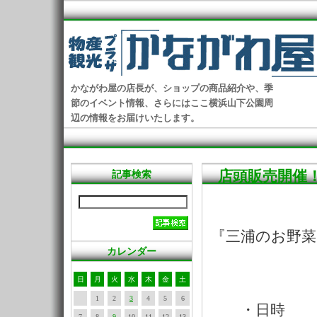
かながわ屋の店長が、ショップの商品紹介や、季
節のイベント情報、さらにはここ横浜山下公園周
辺の情報をお届けいたします。
店頭販売開催
記事検索
『三浦のお野菜
カレンダー
日
月
火
水
木
金
土
1
2
3
4
5
6
・日時 １２月
7
8
9
10
11
12
13