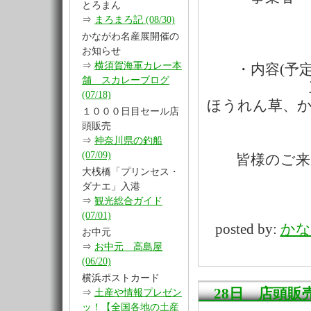
とろまん
⇒
まろまろ記 (08/30)
１１日(
かながわ名産展開催の
お知らせ
⇒
横須賀海軍カレー本
・内容(予定
舗 スカレーブログ
三浦だいこ
(07/18)
ほうれん草、
１０００日目セール店
頭販売
⇒
神奈川県の釣船
(07/09)
皆様のご来店
大桟橋「プリンセス・
ダナエ」入港
⇒
観光総合ガイド
(07/01)
posted by:
かな
お中元
⇒
お中元 高島屋
(06/20)
横浜ポストカード
28日 店頭販
⇒
土産や情報プレゼン
ッ！【全国各地の土産