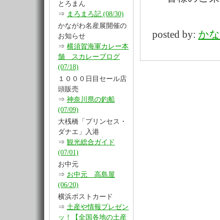
とろまん
⇒
まろまろ記 (08/30)
かながわ名産展開催の
posted by:
かな
お知らせ
⇒
横須賀海軍カレー本
舗 スカレーブログ
(07/18)
１０００日目セール店
頭販売
⇒
神奈川県の釣船
(07/09)
大桟橋「プリンセス・
ダナエ」入港
⇒
観光総合ガイド
(07/01)
お中元
⇒
お中元 高島屋
(06/20)
横浜ポストカード
⇒
土産や情報プレゼン
ッ！【全国各地の土産