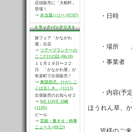
店頭販売に「大船軒」
登場！
・日時 １２月
⇒
弁当屋ハリー (07/07)
トラックバックリスト
１０：
旅フェア「かながわ
屋」出店
・場所 かな
⇒
ツアープランナーの
ここだけの話 (06/18)
・事業者 １
１１月１９日〜２２
日 「かながわ屋」が
有楽町で出張販売！
１８日(
⇒
東国原式。ひがしこ
くばるしき。 (11/13)
・内容(予定
出張販売のお知らせ２
三浦だいこ
⇒
WE LOVE 川崎
ほうれん草、
(11/05)
ビール
⇒
芸能・裏ネタ・時事
ニュース (09/22)
皆様のご来店