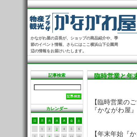
かながわ屋の店長が、ショップの商品紹介や、季
節のイベント情報、さらにはここ横浜山下公園周
辺の情報をお届けいたします。
臨時営業と年
記事検索
【臨時営業のご
カレンダー
『かながわ屋』
日
月
火
水
木
金
土
1
2
3
4
5
6
【年末年始『か
7
8
9
10
11
12
13