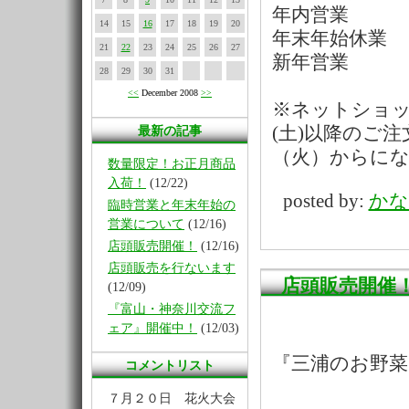
年内営業 １
14
15
16
17
18
19
20
年末年始休業 
21
22
23
24
25
26
27
新年営業 
28
29
30
31
<<
December 2008
>>
※ネットショ
(土)以降のご
最新の記事
（火）からに
数量限定！お正月商品
入荷！
(12/22)
posted by:
かな
臨時営業と年末年始の
営業について
(12/16)
店頭販売開催！
(12/16)
店頭販売を行ないます
店頭販売開催
(12/09)
『富山・神奈川交流フ
ェア』開催中！
(12/03)
『三浦のお野菜
コメントリスト
７月２０日 花火大会