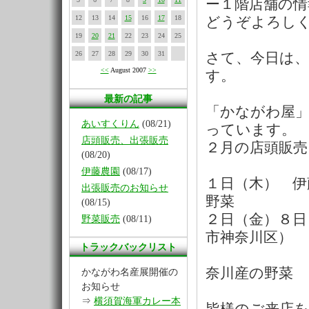
ー１階店舗の
12
13
14
15
16
17
18
どうぞよろし
19
20
21
22
23
24
25
26
27
28
29
30
31
さて、今日は
<<
August 2007
>>
す。
最新の記事
「かながわ屋」
あいすくりん
(08/21)
っています。
店頭販売、出張販売
２月の店頭販
(08/20)
伊藤農園
(08/17)
１日（木） 伊
出張販売のお知らせ
野菜
(08/15)
２日（金）８日
野菜販売
(08/11)
市神奈川区）
トラックバックリスト
手づ
奈川産の野菜
かながわ名産展開催の
お知らせ
⇒
横須賀海軍カレー本