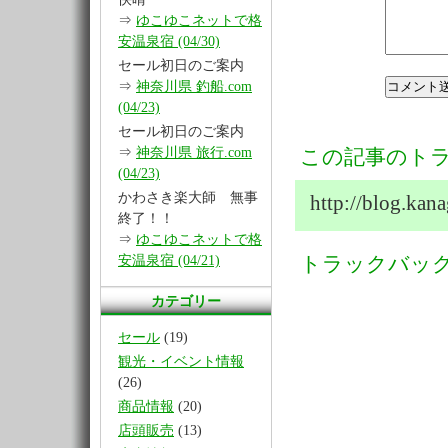
⇒
ゆこゆこネットで格
安温泉宿 (04/30)
セール初日のご案内
⇒
神奈川県 釣船.com
(04/23)
セール初日のご案内
⇒
神奈川県 旅行.com
この記事のトラ
(04/23)
かわさき楽大師 無事
http://blog.ka
終了！！
⇒
ゆこゆこネットで格
安温泉宿 (04/21)
トラックバッ
カテゴリー
セール
(19)
観光・イベント情報
(26)
商品情報
(20)
店頭販売
(13)