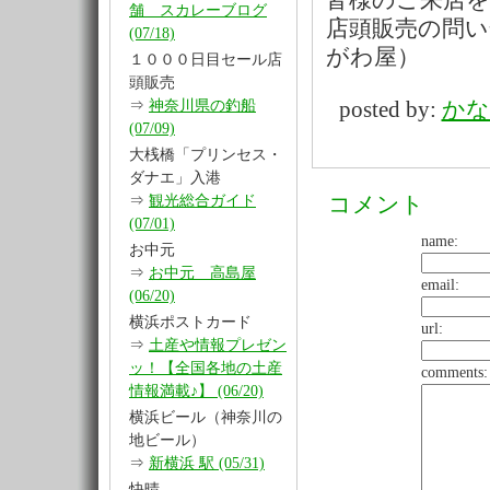
皆様のご来店
舗 スカレーブログ
店頭販売の問い
(07/18)
がわ屋）
１０００日目セール店
頭販売
⇒
神奈川県の釣船
posted by:
かな
(07/09)
大桟橋「プリンセス・
ダナエ」入港
⇒
観光総合ガイド
コメント
(07/01)
name:
お中元
⇒
お中元 高島屋
email:
(06/20)
横浜ポストカード
url:
⇒
土産や情報プレゼン
ッ！【全国各地の土産
comments:
情報満載♪】 (06/20)
横浜ビール（神奈川の
地ビール）
⇒
新横浜 駅 (05/31)
快晴