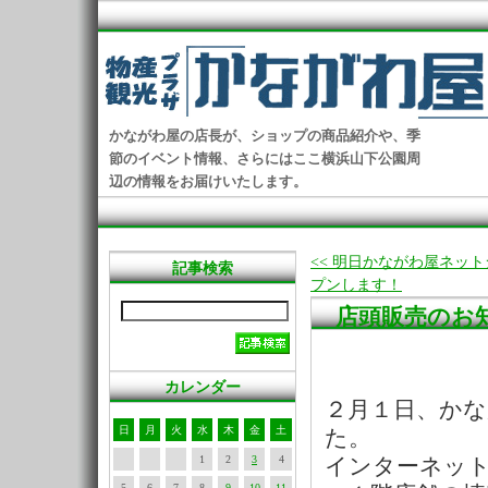
かながわ屋の店長が、ショップの商品紹介や、季
節のイベント情報、さらにはここ横浜山下公園周
辺の情報をお届けいたします。
<< 明日かながわ屋ネッ
記事検索
プンします！
店頭販売のお
カレンダー
２月１日、か
日
月
火
水
木
金
土
た。
1
2
3
4
インターネッ
5
6
7
8
9
10
11