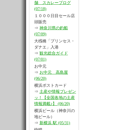
舗 スカレーブログ
(07/18)
１０００日目セール店
頭販売
⇒
神奈川県の釣船
(07/09)
大桟橋「プリンセス・
ダナエ」入港
⇒
観光総合ガイド
(07/01)
お中元
⇒
お中元 高島屋
(06/20)
横浜ポストカード
⇒
土産や情報プレゼン
ッ！【全国各地の土産
情報満載♪】 (06/20)
横浜ビール（神奈川の
地ビール）
⇒
新横浜 駅 (05/31)
快晴