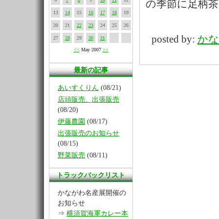
の季節に足柄茶
13
14
15
16
17
18
19
20
21
22
23
24
25
26
posted by:
かな
27
28
29
30
31
<<
May 2007
>>
最新の記事
あいすくりん
(08/21)
店頭販売、出張販売
(08/20)
伊藤農園
(08/17)
出張販売のお知らせ
(08/15)
野菜販売
(08/11)
トラックバックリスト
かながわ名産展開催の
お知らせ
⇒
横須賀海軍カレー本