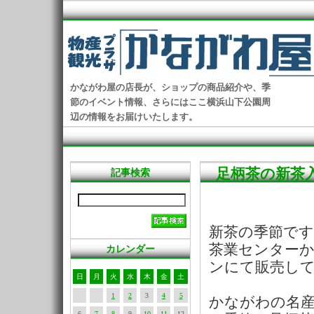
かながわ屋の店長が、ショップの商品紹介や、季
節のイベント情報、さらにはここ横浜山下公園周
辺の情報をお届けいたします。
足柄茶の新茶
記事検索
新茶の季節です
茶業センター
カレンダー
ンにて販売し
日
月
火
水
木
金
土
1
2
3
4
5
かながわの名
6
7
8
9
10
11
12